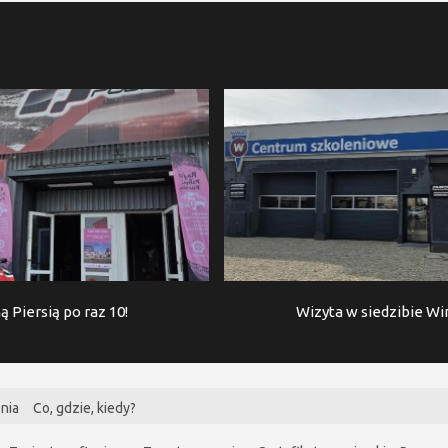
ą Piersią po raz 10!
Wizyta w siedzibie W
nia
Co, gdzie, kiedy?