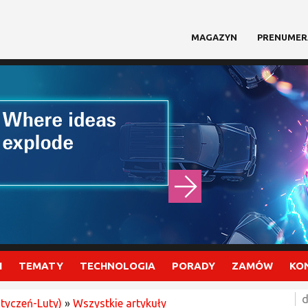
MAGAZYN
PRENUMER
I
TEMATY
TECHNOLOGIA
PORADY
ZAMÓW
KO
d
Styczeń-Luty)
»
Wszystkie artykuły