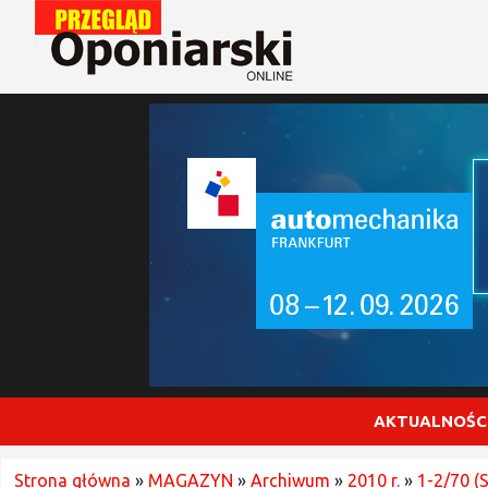
AKTUALNOŚC
Strona główna
»
MAGAZYN
»
Archiwum
»
2010 r.
»
1-2/70 (