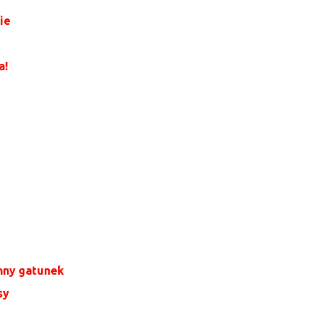
ie
a!
nny gatunek
sy