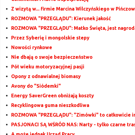
Z wizytą w... firmie Marcina Wilczyńskiego w Pińczow
ROZMOWA "PRZEGLĄDU": Kierunek jakość
ROZMOWA "PRZEGLĄDU": Matko Święta, jest nagrod
Przez Syberię i mongolskie stepy
Nowości rynkowe
Nie dbają o swoje bezpieczeństwo
Pół wieku motoryzacyjnej pasji
Opony z odnawialnej biomasy
Avony do "Siódemki"
Energy SaverGreen obniżają koszty
Recyklingowa guma nieszkodliwa
ROZMOWA "PRZEGLĄDU": "Zimówki" to całkowicie i
PASJONACI SĄ WŚRÓD NAS: Narty - tylko czarne tra
A może jednak Urząd Pracy