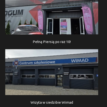
Pełną Piersią po raz 10!
Wizyta w siedzibie Wimad