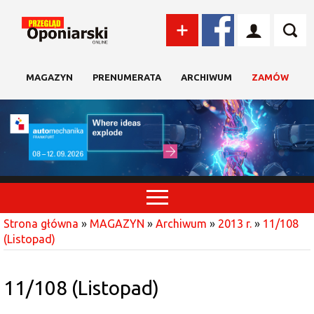
MAGAZYN
PRENUMERATA
ARCHIWUM
ZAMÓW
Strona główna
»
MAGAZYN
»
Archiwum
»
2013 r.
»
11/108
(Listopad)
11/108 (Listopad)