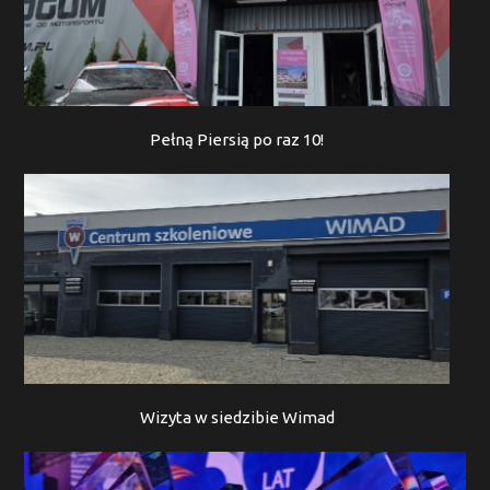
Pełną Piersią po raz 10!
Wizyta w siedzibie Wimad