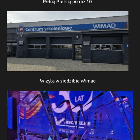
Pełną Piersią po raz 10!
Wizyta w siedzibie Wimad