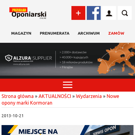
MAGAZYN
PRENUMERATA
ARCHIWUM
ZAMÓW
Strona główna
»
AKTUALNOŚCI
»
Wydarzenia
»
Nowe
opony marki Kormoran
2013-10-21