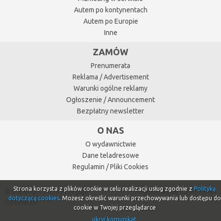
Autem po kontynentach
Autem po Europie
Inne
ZAMÓW
Prenumerata
Reklama / Advertisement
Warunki ogólne reklamy
Ogłoszenie / Announcement
Bezpłatny newsletter
O NAS
O wydawnictwie
Dane teladresowe
Regulamin / Pliki Cookies
Strona korzysta z plików cookie w celu realizacji usług zgodnie z
Polityką
© Copyright 2026 Przegląd
Projektowanie stron Toruń
dotyczącą cookies
. Możesz określić warunki przechowywania lub dostępu do
Oponiarski
cookie w Twojej przeglądarce
ukryj komunikat