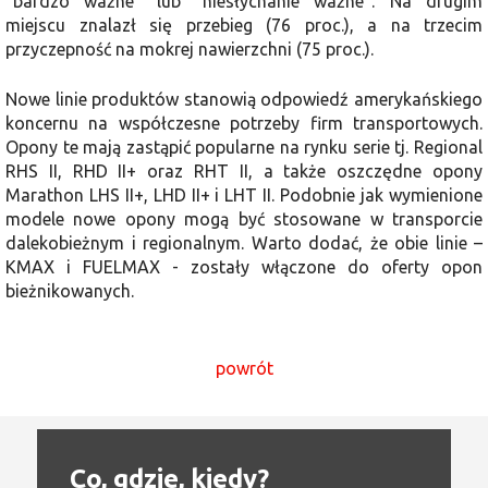
"bardzo ważne" lub “niesłychanie ważne”. Na drugim
miejscu znalazł się przebieg (76 proc.), a na trzecim
przyczepność na mokrej nawierzchni (75 proc.).
Nowe linie produktów stanowią odpowiedź amerykańskiego
koncernu na współczesne potrzeby firm transportowych.
Opony te mają zastąpić popularne na rynku serie tj. Regional
RHS II, RHD II+ oraz RHT II, a także oszczędne opony
Marathon LHS II+, LHD II+ i LHT II. Podobnie jak wymienione
modele nowe opony mogą być stosowane w transporcie
dalekobieżnym i regionalnym. Warto dodać, że obie linie –
KMAX i FUELMAX - zostały włączone do oferty opon
bieżnikowanych.
powrót
Co, gdzie, kiedy?