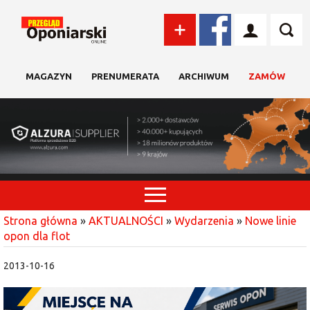
MAGAZYN
PRENUMERATA
ARCHIWUM
ZAMÓW
Strona główna
»
AKTUALNOŚCI
»
Wydarzenia
»
Nowe linie
opon dla flot
2013-10-16