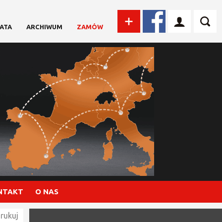
ATA
ARCHIWUM
ZAMÓW
NTAKT
O NAS
rukuj