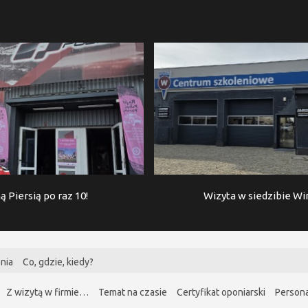
ą Piersią po raz 10!
Wizyta w siedzibie W
nia
Co, gdzie, kiedy?
Z wizytą w firmie…
Temat na czasie
Certyfikat oponiarski
Persona