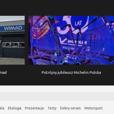
imad
Potrójny jubileusz Michelin Polska
lia
Ekologia
Prezentacje
Testy
Dobry serwis
Motorsport