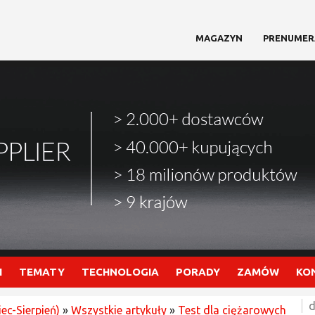
MAGAZYN
PRENUMER
I
TEMATY
TECHNOLOGIA
PORADY
ZAMÓW
KO
d
iec-Sierpień)
»
Wszystkie artykuły
»
Test dla ciężarowych