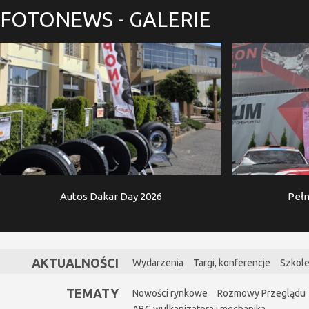
FOTONEWS
- GALERIE
Autos Dakar Day 2026
Pełn
AKTUALNOŚCI
Wydarzenia
Targi, konferencje
Szkole
TEMATY
Nowości rynkowe
Rozmowy Przeglądu