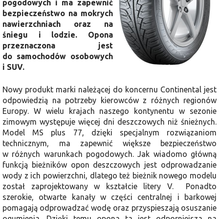
pogodowych i ma zapewnić
bezpieczeństwo na mokrych
nawierzchniach oraz na
śniegu i lodzie. Opona
przeznaczona jest
do samochodów osobowych
i SUV.
Nowy produkt marki należącej do koncernu Continental jest
odpowiedzią na potrzeby kierowców z różnych regionów
Europy. W wielu krajach naszego kontynentu w sezonie
zimowym występuje więcej dni deszczowych niż śnieżnych.
Model MS plus 77, dzięki specjalnym rozwiązaniom
technicznym, ma zapewnić większe bezpieczeństwo
w różnych warunkach pogodowych. Jak wiadomo główną
funkcją bieżników opon deszczowych jest odprowadzanie
wody z ich powierzchni, dlatego też bieżnik nowego modelu
został zaprojektowany w kształcie litery V. Ponadto
szerokie, otwarte kanały w części centralnej i barkowej
pomagają odprowadzać wodę oraz przyspieszają osuszanie
ogumienia. Dzięki temu opona ta jest odporniejsza na