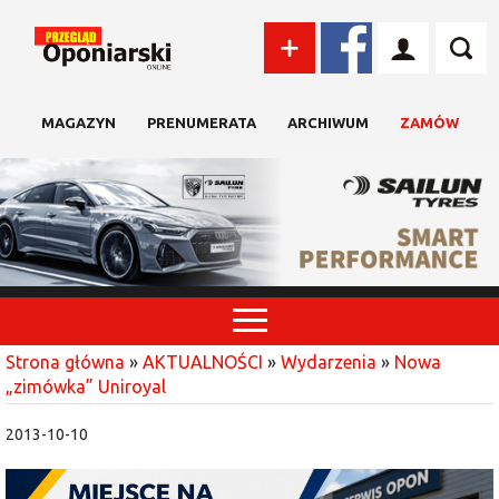
MAGAZYN
PRENUMERATA
ARCHIWUM
ZAMÓW
Strona główna
»
AKTUALNOŚCI
»
Wydarzenia
»
Nowa
„zimówka” Uniroyal
2013-10-10