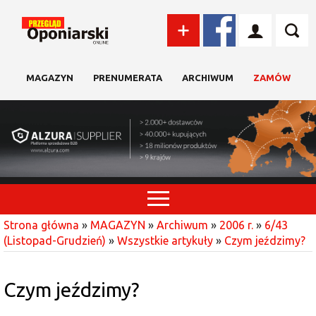
MAGAZYN
PRENUMERATA
ARCHIWUM
ZAMÓW
Strona główna
»
MAGAZYN
»
Archiwum
»
2006 r.
»
6/43
(Listopad-Grudzień)
»
Wszystkie artykuły
»
Czym jeździmy?
Czym jeździmy?