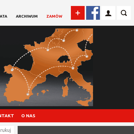
ATA
ARCHIWUM
ZAMÓW
NTAKT
O NAS
rukuj