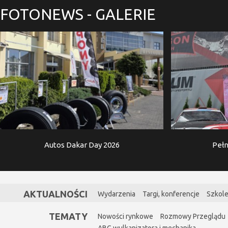
FOTONEWS
- GALERIE
Autos Dakar Day 2026
Pełn
AKTUALNOŚCI
Wydarzenia
Targi, konferencje
Szkole
TEMATY
Nowości rynkowe
Rozmowy Przeglądu