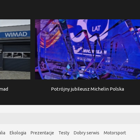
imad
Potrójny jubileusz Michelin Polska
lia
Ekologia
Prezentacje
Testy
Dobry serwis
Motorsport