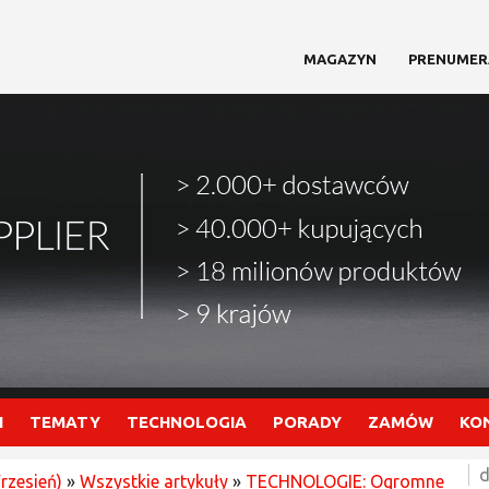
MAGAZYN
PRENUMER
I
TEMATY
TECHNOLOGIA
PORADY
ZAMÓW
KO
d
rzesień)
»
Wszystkie artykuły
»
TECHNOLOGIE: Ogromne