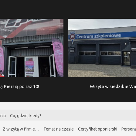
ą Piersią po raz 10!
Wizyta w siedzibie W
nia
Co, gdzie, kiedy?
Z wizytą w firmie…
Temat na czasie
Certyfikat oponiarski
Persona