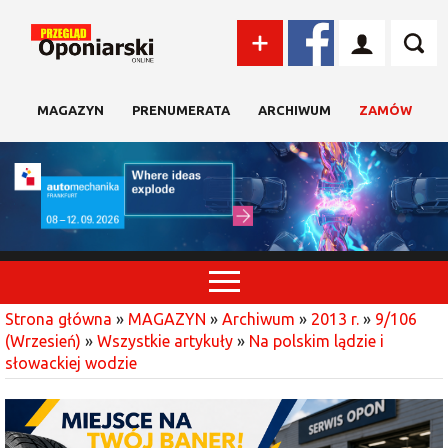
MAGAZYN
PRENUMERATA
ARCHIWUM
ZAMÓW
Strona główna
»
MAGAZYN
»
Archiwum
»
2013 r.
»
9/106
(Wrzesień)
»
Wszystkie artykuły
»
Na polskim lądzie i
słowackiej wodzie