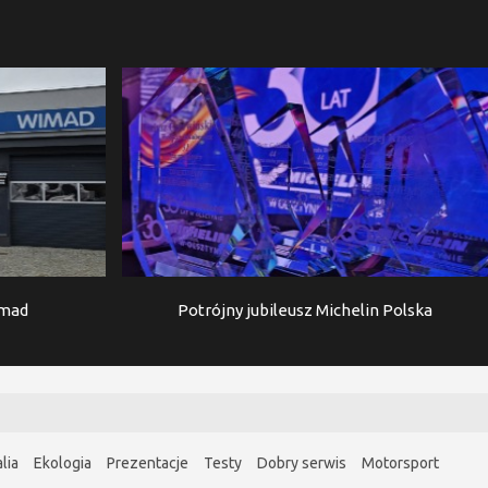
imad
Potrójny jubileusz Michelin Polska
lia
Ekologia
Prezentacje
Testy
Dobry serwis
Motorsport