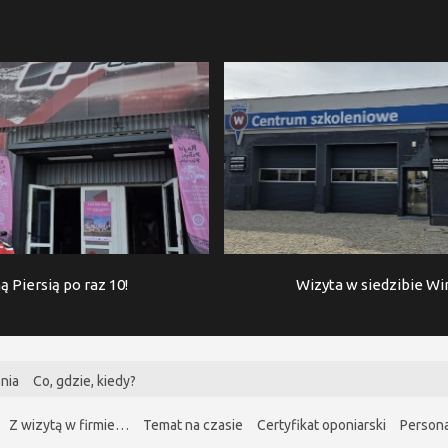
ą Piersią po raz 10!
Wizyta w siedzibie W
nia
Co, gdzie, kiedy?
Z wizytą w firmie…
Temat na czasie
Certyfikat oponiarski
Persona