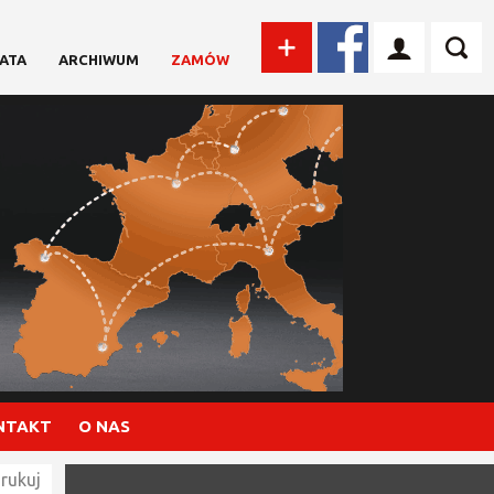
ATA
ARCHIWUM
ZAMÓW
NTAKT
O NAS
rukuj