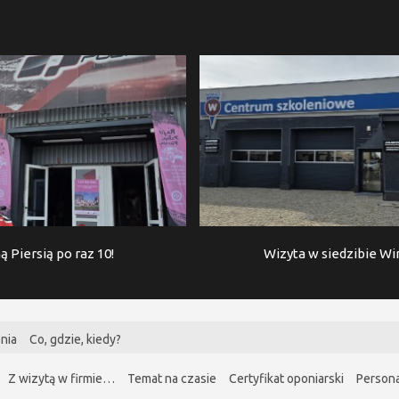
ą Piersią po raz 10!
Wizyta w siedzibie W
nia
Co, gdzie, kiedy?
Z wizytą w firmie…
Temat na czasie
Certyfikat oponiarski
Persona