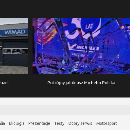
imad
Potrójny jubileusz Michelin Polska
lia
Ekologia
Prezentacje
Testy
Dobry serwis
Motorsport