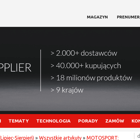
MAGAZYN
PRENUMER
I
TEMATY
TECHNOLOGIA
PORADY
ZAMÓW
KO
d
Lipiec-Sierpień)
»
Wszystkie artykuły
»
MOTOSPORT: