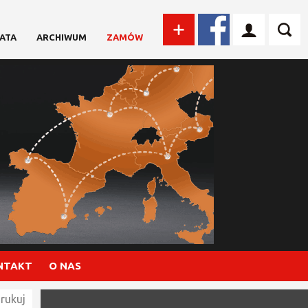
ATA
ARCHIWUM
ZAMÓW
NTAKT
O NAS
rukuj