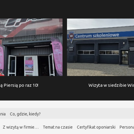
ą Piersią po raz 10!
Wizyta w siedzibie W
nia
Co, gdzie, kiedy?
Z wizytą w firmie…
Temat na czasie
Certyfikat oponiarski
Persona