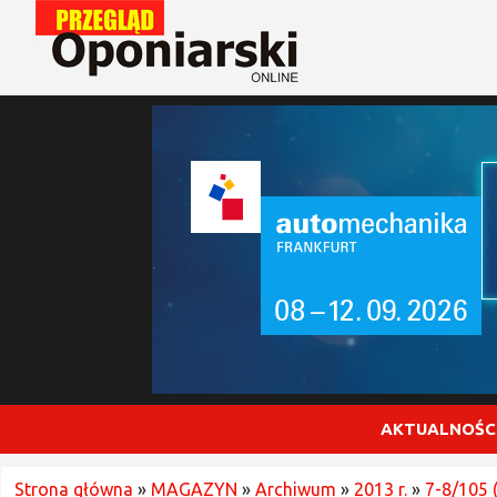
AKTUALNOŚC
Strona główna
»
MAGAZYN
»
Archiwum
»
2013 r.
»
7-8/105 (