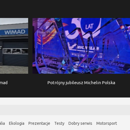
imad
Potrójny jubileusz Michelin Polska
lia
Ekologia
Prezentacje
Testy
Dobry serwis
Motorsport