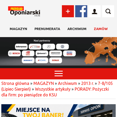
MAGAZYN
PRENUMERATA
ARCHIWUM
ZAMÓW
Strona główna
»
MAGAZYN
»
Archiwum
»
2013 r.
»
7-8/105
(Lipiec-Sierpień)
»
Wszystkie artykuły
»
PORADY: Pożyczki
dla firm: po pieniądze do KSU