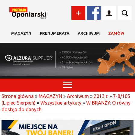
MAGAZYN
PRENUMERATA
ARCHIWUM
ZAMÓW
Strona główna
»
MAGAZYN
»
Archiwum
»
2013 r.
»
7-8/105
(Lipiec-Sierpień)
»
Wszystkie artykuły
»
W BRANŻY: O równy
dostęp do danych