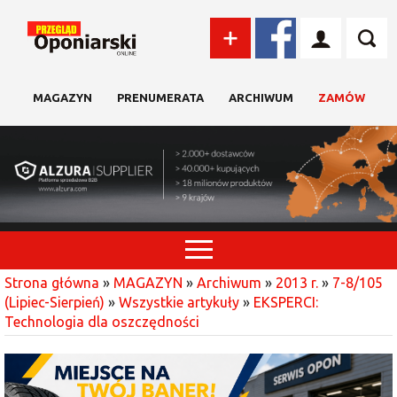
MAGAZYN
PRENUMERATA
ARCHIWUM
ZAMÓW
Strona główna
»
MAGAZYN
»
Archiwum
»
2013 r.
»
7-8/105
(Lipiec-Sierpień)
»
Wszystkie artykuły
»
EKSPERCI:
Technologia dla oszczędności