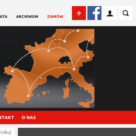
ATA
ARCHIWUM
ZAMÓW
NTAKT
O NAS
rukuj