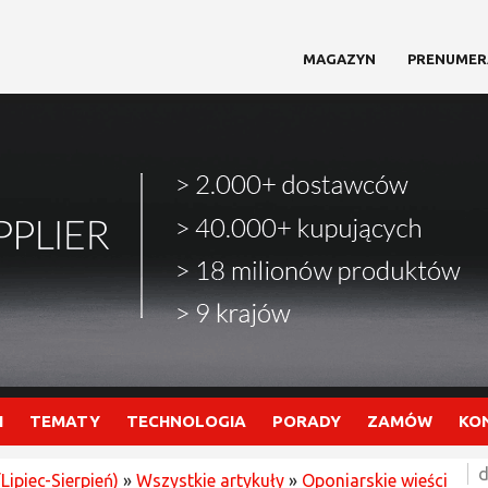
MAGAZYN
PRENUMER
I
TEMATY
TECHNOLOGIA
PORADY
ZAMÓW
KO
d
Lipiec-Sierpień)
»
Wszystkie artykuły
»
Oponiarskie wieści