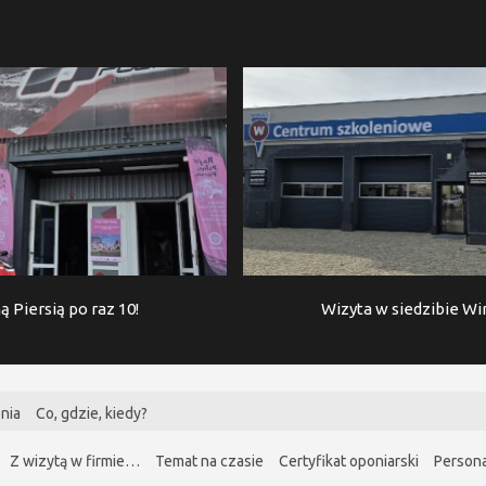
ą Piersią po raz 10!
Wizyta w siedzibie W
nia
Co, gdzie, kiedy?
Z wizytą w firmie…
Temat na czasie
Certyfikat oponiarski
Persona