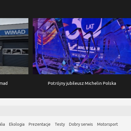
imad
Potrójny jubileusz Michelin Polska
lia
Ekologia
Prezentacje
Testy
Dobry serwis
Motorsport