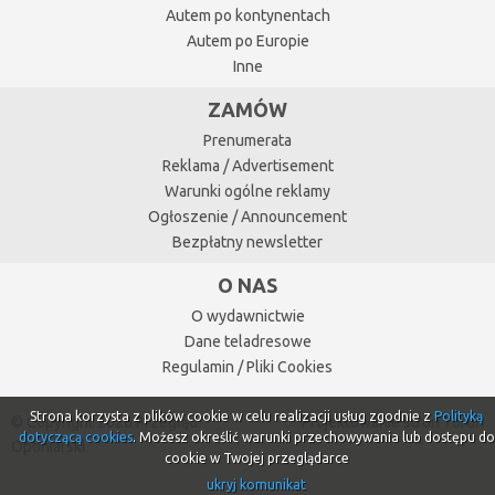
Autem po kontynentach
Autem po Europie
Inne
ZAMÓW
Prenumerata
Reklama / Advertisement
Warunki ogólne reklamy
Ogłoszenie / Announcement
Bezpłatny newsletter
O NAS
O wydawnictwie
Dane teladresowe
Regulamin / Pliki Cookies
Strona korzysta z plików cookie w celu realizacji usług zgodnie z
Polityką
© Copyright 2026 Przegląd
Projektowanie stron Toruń
dotyczącą cookies
. Możesz określić warunki przechowywania lub dostępu do
Oponiarski
cookie w Twojej przeglądarce
ukryj komunikat