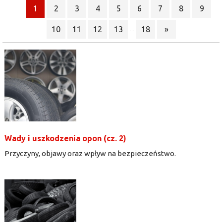
1
2
3
4
5
6
7
8
9
10
11
12
13
18
»
...
Wady i uszkodzenia opon (cz. 2)
Przyczyny, objawy oraz wpływ na bezpieczeństwo.