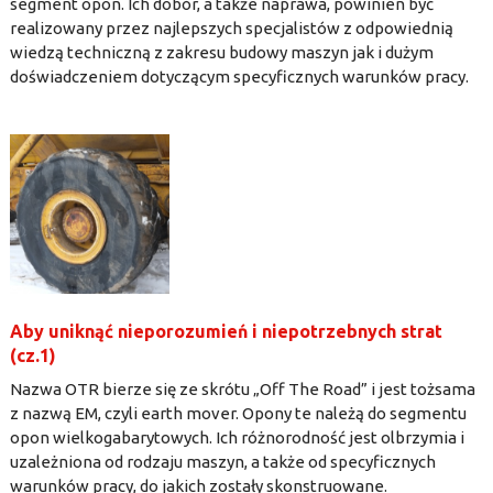
segment opon. Ich dobór, a także naprawa, powinien być
realizowany przez najlepszych specjalistów z odpowiednią
wiedzą techniczną z zakresu budowy maszyn jak i dużym
doświadczeniem dotyczącym specyficznych warunków pracy.
Aby uniknąć nieporozumień i niepotrzebnych strat
(cz.1)
Nazwa OTR bierze się ze skrótu „Off The Road” i jest tożsama
z nazwą EM, czyli earth mover. Opony te należą do segmentu
opon wielkogabarytowych. Ich różnorodność jest olbrzymia i
uzależniona od rodzaju maszyn, a także od specyficznych
warunków pracy, do jakich zostały skonstruowane.