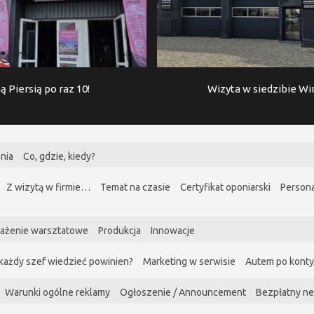
ą Piersią po raz 10!
Wizyta w siedzibie W
nia
Co, gdzie, kiedy?
Z wizytą w firmie…
Temat na czasie
Certyfikat oponiarski
Persona
ażenie warsztatowe
Produkcja
Innowacje
każdy szef wiedzieć powinien?
Marketing w serwisie
Autem po kont
Warunki ogólne reklamy
Ogłoszenie / Announcement
Bezpłatny ne