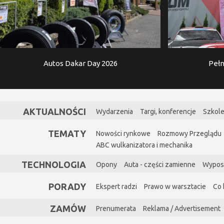
Autos Dakar Day 2026
Pełn
AKTUALNOŚCI
Wydarzenia
Targi, konferencje
Szkole
TEMATY
Nowości rynkowe
Rozmowy Przeglądu
ABC wulkanizatora i mechanika
TECHNOLOGIA
Opony
Auta - części zamienne
Wypos
PORADY
Ekspert radzi
Prawo w warsztacie
Co 
ZAMÓW
Prenumerata
Reklama / Advertisement