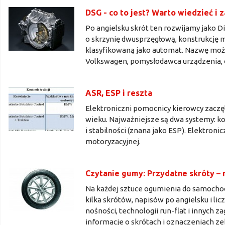
DSG - co to jest? Warto wiedzieć i 
Po angielsku skrót ten rozwijamy jako Di
o skrzynię dwusprzęgłową, konstrukcję m
klasyfikowaną jako automat. Nazwę możn
Volkswagen, pomysłodawca urządzenia, okr
ASR, ESP i reszta
Elektroniczni pomocnicy kierowcy zaczę
wieku. Najważniejsze są dwa systemy: kon
i stabilności (znana jako ESP). Elektronic
motoryzacyjnej.
Czytanie gumy: Przydatne skróty –
Na każdej sztuce ogumienia do samochod
kilka skrótów, napisów po angielsku i l
nośności, technologii run-flat i innych 
informacje o skrótach i oznaczeniach ze