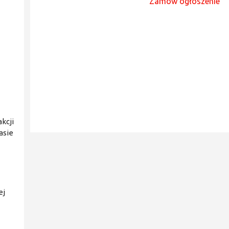
Zamów ogłoszenie
kcji
asie
ej