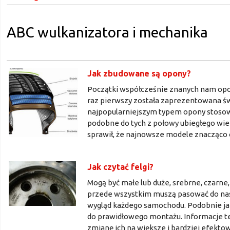
ABC wulkanizatora i mechanika
Jak zbudowane są opony?
Początki współcześnie znanych nam opon
raz pierwszy została zaprezentowana ś
najpopularniejszym typem opony stosow
podobne do tych z połowy ubiegłego wieku
sprawił, że najnowsze modele znacząco
Jak czytać felgi?
Mogą być małe lub duże, srebrne, czarne
przede wszystkim muszą pasować do nas
wygląd każdego samochodu. Podobnie ja
do prawidłowego montażu. Informacje te 
zmianę ich na większe i bardziej efekto