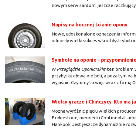
nowym serwisantom, jeszcze raczkujący
Napisy na bocznej ścianie opony
Nowe, udoskonalone oznaczenia informa
odniosły wielki sukces wśród dystrybuto
Symbole na oponie - przypomnieni
W
Przeglądzie Oponiarskim
ten problem w
przybytku głowa nie boli, a poza tym na
wyjaśnić. Czynimy to więc wraz z firmą 
Wielcy gracze i Chińczycy. Kto ma 
Można wyróżnić pięciu wielkich producen
Bridgestone, niemiecki Continental, amer
Hankook. Jest jeszcze dynamicznie rozwija