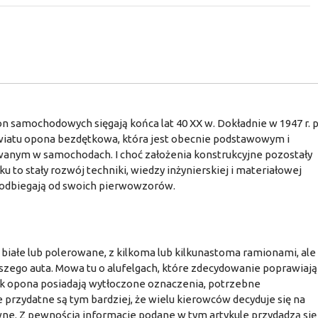
 samochodowych sięgają końca lat 40 XX w. Dokładnie w 1947 r. 
wiatu opona bezdętkowa, która jest obecnie podstawowym i
anym w samochodach. I choć założenia konstrukcyjne pozostały
 to stały rozwój techniki, wiedzy inżynierskiej i materiałowej
 odbiegają od swoich pierwowzorów.
, białe lub polerowane, z kilkoma lub kilkunastoma ramionami, ale
zego auta. Mowa tu o alufelgach, które zdecydowanie poprawiają
k opona posiadają wytłoczone oznaczenia, potrzebne
przydatne są tym bardziej, że wielu kierowców decyduje się na
wne. Z pewnością informacje podane w tym artykule przydadzą się