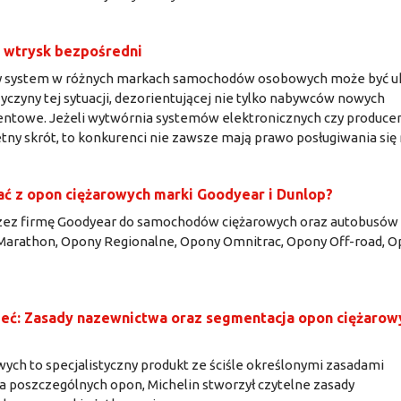
 - wtrysk bezpośredni
 czy system w różnych markach samochodów osobowych może być u
yczyny tej sytuacji, dezorientującej nie tylko nabywców nowych
tentowe. Jeżeli wytwórnia systemów elektronicznych czy produce
ny skrót, to konkurenci nie zawsze mają prawo posługiwania się 
ać z opon ciężarowych marki Goodyear i Dunlop?
ez firmę Goodyear do samochodów ciężarowych oraz autobusów
 Marathon, Opony Regionalne, Opony Omnitrac, Opony Off-road, 
ieć: Zasady nazewnictwa oraz segmentacja opon ciężarow
ch to specjalistyczny produkt ze ściśle określonymi zasadami
ia poszczególnych opon, Michelin stworzył czytelne zasady