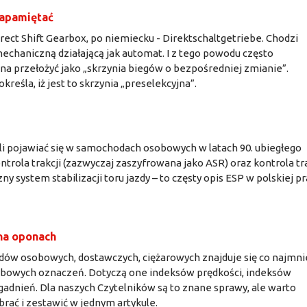
zapamiętać
rect Shift Gearbox, po niemiecku - Direktschaltgetriebe. Chodzi
echaniczną działającą jak automat. I z tego powodu często
a przełożyć jako „skrzynia biegów o bezpośredniej zmianie”.
eśla, iż jest to skrzynia „preselekcyjna”.
li pojawiać się w samochodach osobowych w latach 90. ubiegłego
trola trakcji (zazwyczaj zaszyfrowana jako ASR) oraz kontrola tra
zny system stabilizacji toru jazdy – to częsty opis ESP w polskiej pr
 na oponach
ów osobowych, dostawczych, ciężarowych znajduje się co najmni
iczbowych oznaczeń. Dotyczą one indeksów prędkości, indeksów
zagadnień. Dla naszych Czytelników są to znane sprawy, ale warto
brać i zestawić w jednym artykule.