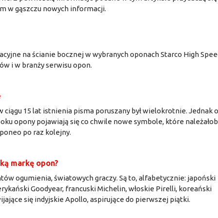
m w gąszczu nowych informacji.
cyjne na ścianie bocznej w wybranych oponach Starco High Spee
rów i w branży serwisu opon.
e
 ciągu 15 lat istnienia pisma poruszany był wielokrotnie. Jednak 
 boku opony pojawiają się co chwile nowe symbole, które należało
Oponeo po raz kolejny.
jaką markę opon?
tów ogumienia, światowych graczy. Są to, alfabetycznie: japoński
ykański Goodyear, francuski Michelin, włoskie Pirelli, koreański
jące się indyjskie Apollo, aspirujące do pierwszej piątki.