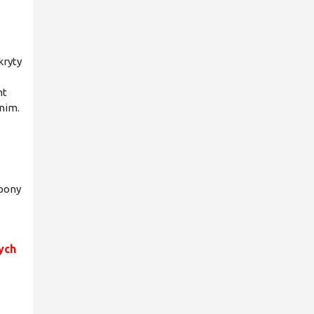
kryty
nt
nim.
Opony
ych