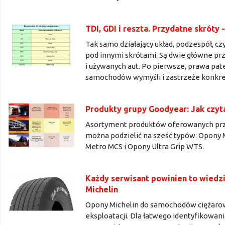
TDI, GDI i reszta. Przydatne skróty
Tak samo działający układ, podzespół,
pod innymi skrótami. Są dwie główne prz
i używanych aut. Po pierwsze, prawa pa
samochodów wymyśli i zastrzeże konkret
Produkty grupy Goodyear: Jak czyt
Asortyment produktów oferowanych prz
można podzielić na sześć typów: Opony
Metro MCS i Opony Ultra Grip WTS.
Każdy serwisant powinien to wiedz
Michelin
Opony Michelin do samochodów ciężarowy
eksploatacji. Dla łatwego identyfikowan