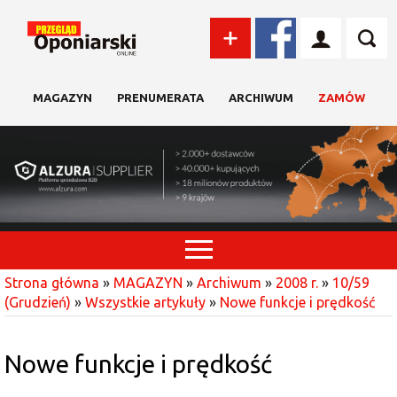
MAGAZYN
PRENUMERATA
ARCHIWUM
ZAMÓW
Strona główna
»
MAGAZYN
»
Archiwum
»
2008 r.
»
10/59
(Grudzień)
»
Wszystkie artykuły
»
Nowe funkcje i prędkość
Nowe funkcje i prędkość