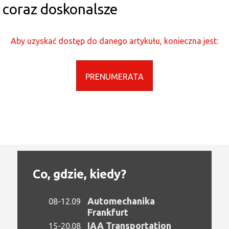
coraz doskonalsze
Aby uzyskać dostęp do danego artykułu, konieczna jest:
PRENUMERATA
Co, gdzie, kiedy?
Automechanika
08-12.09
Frankfurt
IAA Transportation
15-20.08