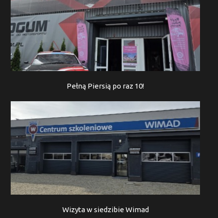
Pełną Piersią po raz 10!
Wizyta w siedzibie Wimad