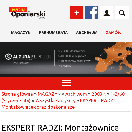
MAGAZYN
PRENUMERATA
ARCHIWUM
ZAMÓW
Strona główna
»
MAGAZYN
»
Archiwum
»
2009 r.
»
1-2/60
(Styczeń-luty)
»
Wszystkie artykuły
»
EKSPERT RADZI:
Montażownice coraz doskonalsze
EKSPERT RADZI: Montażownice