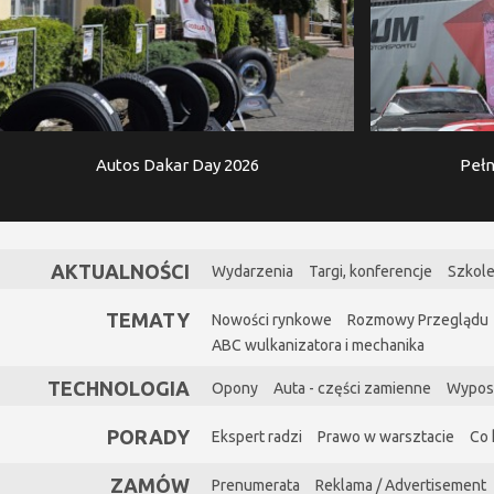
Autos Dakar Day 2026
Pełn
AKTUALNOŚCI
Wydarzenia
Targi, konferencje
Szkole
TEMATY
Nowości rynkowe
Rozmowy Przeglądu
ABC wulkanizatora i mechanika
TECHNOLOGIA
Opony
Auta - części zamienne
Wypos
PORADY
Ekspert radzi
Prawo w warsztacie
Co 
ZAMÓW
Prenumerata
Reklama / Advertisement