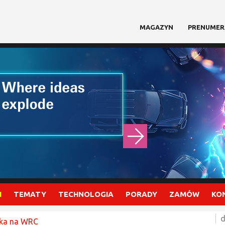
MAGAZYN
PRENUMER
I
TEMATY
TECHNOLOGIA
PORADY
ZAMÓW
KO
d
lka na WRC