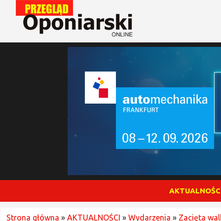
AKTUALNOŚC
Strona główna
»
AKTUALNOŚCI
»
Wydarzenia
»
Zacięta wa