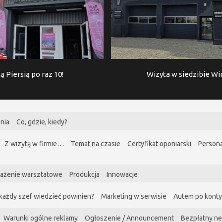
ą Piersią po raz 10!
Wizyta w siedzibie W
nia
Co, gdzie, kiedy?
Z wizytą w firmie…
Temat na czasie
Certyfikat oponiarski
Persona
ażenie warsztatowe
Produkcja
Innowacje
każdy szef wiedzieć powinien?
Marketing w serwisie
Autem po kont
Warunki ogólne reklamy
Ogłoszenie / Announcement
Bezpłatny ne