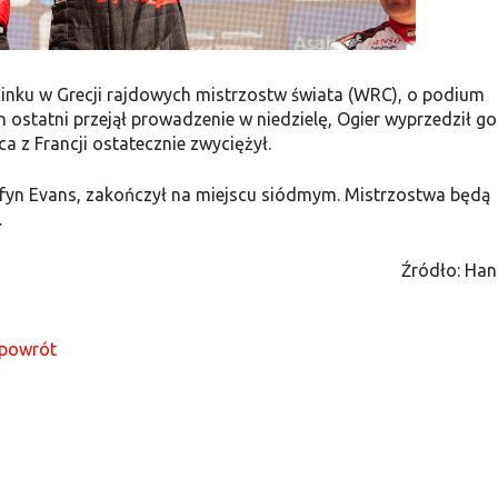
inku w Grecji rajdowych mistrzostw świata (WRC), o podium
en ostatni przejął prowadzenie w niedzielę, Ogier wyprzedził go
 z Francji ostatecznie zwyciężył.
Elfyn Evans, zakończył na miejscu siódmym. Mistrzostwa będą
.
Źródło: Ha
powrót