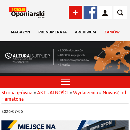
MAGAZYN
PRENUMERATA
ARCHIWUM
ZAMÓW
Strona główna
»
AKTUALNOŚCI
»
Wydarzenia
»
Nowość od
Hamatona
2026-07-06