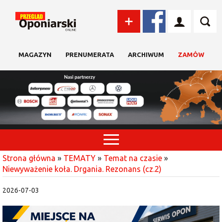
MAGAZYN
PRENUMERATA
ARCHIWUM
ZAMÓW
Strona główna
»
TEMATY
»
Temat na czasie
»
Niewyważenie koła. Drgania. Rezonans (cz.2)
2026-07-03