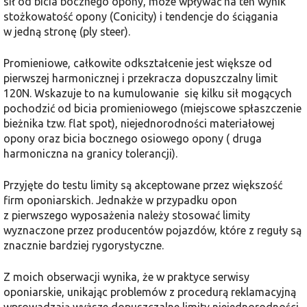
sił od bicia bocznego opony, może wpływać na ten wynik
stożkowatość opony (Conicity) i tendencje do ściągania
w jedną stronę (ply steer).
Promieniowe, całkowite odkształcenie jest większe od
pierwszej harmonicznej i przekracza dopuszczalny limit
120N. Wskazuje to na kumulowanie się kilku sił mogących
pochodzić od bicia promieniowego (miejscowe spłaszczenie
bieżnika tzw. flat spot), niejednorodności materiałowej
opony oraz bicia bocznego osiowego opony ( druga
harmoniczna na granicy tolerancji).
Przyjęte do testu limity są akceptowane przez większość
firm oponiarskich. Jednakże w przypadku opon
z pierwszego wyposażenia należy stosować limity
wyznaczone przez producentów pojazdów, które z reguły są
znacznie bardziej rygorystyczne.
Z moich obserwacji wynika, że w praktyce serwisy
oponiarskie, unikając problemów z procedurą reklamacyjną
wprowadzają wyższe dopuszczalne limity niejednorodności