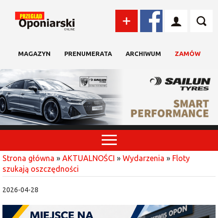
MAGAZYN
PRENUMERATA
ARCHIWUM
ZAMÓW
Strona główna
»
AKTUALNOŚCI
»
Wydarzenia
»
Floty
szukają oszczędności
2026-04-28