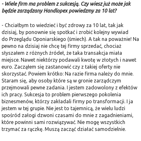
- Wiele firm ma problem z sukcesją. Czy wiesz już może jak
będzie zarządzany Handlopex powiedzmy za 10 lat?
- Chciałbym to wiedzieć i być zdrowy za 10 lat, tak jak
dzisiaj, by ponownie się spotkać i zrobić kolejny wywiad
do Przeglądu Oponiarskiego (śmiech). A tak na poważnie! Na
pewno na dzisiaj nie chcę tej firmy sprzedać, chociaż
słyszałem z różnych źródeł, że taka transakcja miała
miejsce. Nawet niektórzy podawali kwotę w złotych i nawet
euro. Zacząłem się zastanowić czy z takiej oferty nie
skorzystać. Powiem krótko: Na razie firma należy do mnie.
Staram się, aby osoby które są w gronie zarządczym
przejmowali pewne zadania. I jestem zadowolony z efektów
ich pracy. Sukcesja to problem pierwszego pokolenia
biznesmenów, którzy zakładali firmy po transformacji. I ja
jestem w tej grupie. Nie jest to tajemnicą, że wielu ludzi
spośród załogi dzwoni czasami do mnie z zagadnieniami,
które powinni sami rozwiązywać. Nie mogę wszystkich
trzymać za rączkę. Muszą zacząć działać samodzielnie.