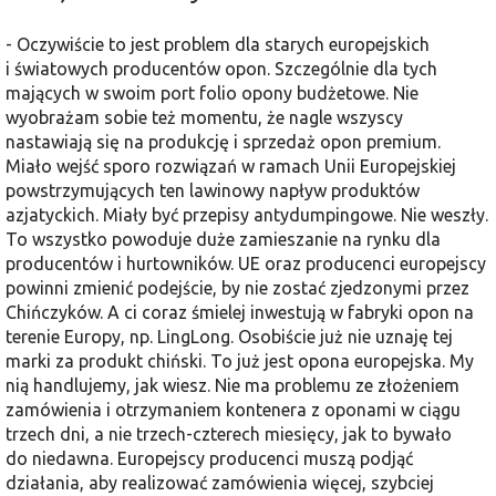
- Oczywiście to jest problem dla starych europejskich
i światowych producentów opon. Szczególnie dla tych
mających w swoim port folio opony budżetowe. Nie
wyobrażam sobie też momentu, że nagle wszyscy
nastawiają się na produkcję i sprzedaż opon premium.
Miało wejść sporo rozwiązań w ramach Unii Europejskiej
powstrzymujących ten lawinowy napływ produktów
azjatyckich. Miały być przepisy antydumpingowe. Nie weszły.
To wszystko powoduje duże zamieszanie na rynku dla
producentów i hurtowników. UE oraz producenci europejscy
powinni zmienić podejście, by nie zostać zjedzonymi przez
Chińczyków. A ci coraz śmielej inwestują w fabryki opon na
terenie Europy, np. LingLong. Osobiście już nie uznaję tej
marki za produkt chiński. To już jest opona europejska. My
nią handlujemy, jak wiesz. Nie ma problemu ze złożeniem
zamówienia i otrzymaniem kontenera z oponami w ciągu
trzech dni, a nie trzech-czterech miesięcy, jak to bywało
do niedawna. Europejscy producenci muszą podjąć
działania, aby realizować zamówienia więcej, szybciej