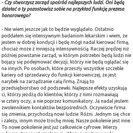
- Czy stworzysz zarząd spośród najlepszych ludzi. Oni będą
działać a ty pozostawisz sobie na przykład funkcję prezesa
honorowego?
- Nie wiem jeszcze jak to będzie wyglądało. Ostatnio
poddałem się intensywnym badaniom lekarskim i wiem, że
jestem w dobrej kondycji i będę mógł nadal kierować firmą,
chociaż może z mniejszą intensywnością. Raczej prędzej niż
później powstanie zarząd, w którym potrzebni będą ludzi nie
bojący się podejmować decyzji, którzy nie będą oglądać się
na innych. Po osobach, które przeszły wszystkie szczeble
kariery od sprzedawcy do funkcji kierowniczej, że jest
narybek na zarządzanie całą firmą. Znają to
przedsiębiorstwo od podszewki. Najlepsze efekty uzyskują
ci, którzy jeżdżą do klientów, którzy z nimi rozmawiają
w cztery oczy, a nie poprzez komunikatory. Ja nadal jestem
zwolennikiem kontaktów bezpośrednich. Oczywiście firma
się zmienia, przychodzą nowi ludzie. Różni. Jednym się chce
i zależy, innym może trochę mniej. Nasze pokolenie jest inne.
To nowe pokolenie jest już całkowicie cyfrowe. Wierzy