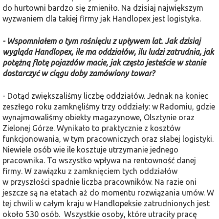
do hurtowni bardzo się zmieniło. Na dzisiaj największym
wyzwaniem dla takiej firmy jak Handlopex jest logistyka.
- Wspomniałem o tym rośnięciu z upływem lat. Jak dzisiaj
wygląda Handlopex, ile ma oddziałów, ilu ludzi zatrudnia, jak
potężną flotę pojazdów macie, jak często jesteście w stanie
dostarczyć w ciągu doby zamówiony towar?
- Dotąd zwiększaliśmy liczbę oddziałów. Jednak na koniec
zeszłego roku zamknęliśmy trzy oddziały: w Radomiu, gdzie
wynajmowaliśmy obiekty magazynowe, Olsztynie oraz
Zielonej Górze. Wynikało to praktycznie z kosztów
funkcjonowania, w tym pracowniczych oraz słabej logistyki.
Niewiele osób wie ile kosztuje utrzymanie jednego
pracownika. To wszystko wpływa na rentowność danej
firmy. W zawiązku z zamknięciem tych oddziałów
w przyszłości spadnie liczba pracowników. Na razie oni
jeszcze są na etatach aż do momentu rozwiązania umów. W
tej chwili w całym kraju w Handlopeksie zatrudnionych jest
około 530 osób. Wszystkie osoby, które utraciły pracę