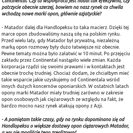
Continental. Czy ta współpraca jest nadal tak efektywna, czy
patrzycie obecnie szerzej, bowiem na nasz rynek co chwila
wchodzą nowe marki opon, głównie azjatyckie?
- Matador dalej dla Handlopeksu to taka macierz. Dzięki tej
marce opon zbudowaliśmy naszą siłę na polskim rynku.
Przed wielu laty, gdy Matador był prywatną, niezależną
marką opon rozmowy były dużo łatwiejsze niż obecnie.
Pewne tematy można było załatwić w 10 minut. Po przejęciu
zakładu przez Continental nastąpiło wiele zmian. Każda
korporacja rządzi się swoimi prawami i w kontaktach jest
obecnie trochę trudniej. Chociaż dodam, że chciałbym mieć
takie wsparcie jakie uzyskujemy od Continentala wśród
innych dużych koncernów oponiarskich. W ostatnich latach
opony marki Matador miały trudniej zarówno w zakresie
opon osobowych jak ciężarowych ze względu na fakt, że
bardzo mocno nasz rynek atakują opony z Azji.
- A pamiętam takie czasy, gdy na rynku dopominano się od
Handlopeksu o większe dostawy opon ciężarowych Matador,
a wy nie mogliście tego zrealizować.