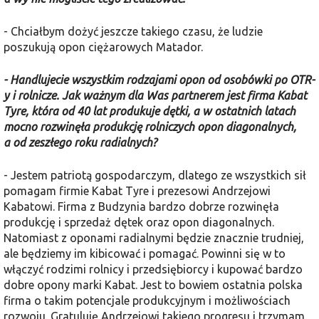
- Chciałbym dożyć jeszcze takiego czasu, że ludzie
poszukują opon ciężarowych Matador.
- Handlujecie wszystkim rodzajami opon od osobówki po OTR-
y i rolnicze. Jak ważnym dla Was partnerem jest firma Kabat
Tyre, która od 40 lat produkuje dętki, a w ostatnich latach
mocno rozwinęła produkcję rolniczych opon diagonalnych,
a od zeszłego roku radialnych?
- Jestem patriotą gospodarczym, dlatego ze wszystkich sił
pomagam firmie Kabat Tyre i prezesowi Andrzejowi
Kabatowi. Firma z Budzynia bardzo dobrze rozwinęła
produkcję i sprzedaż dętek oraz opon diagonalnych.
Natomiast z oponami radialnymi będzie znacznie trudniej,
ale będziemy im kibicować i pomagać. Powinni się w to
włączyć rodzimi rolnicy i przedsiębiorcy i kupować bardzo
dobre opony marki Kabat. Jest to bowiem ostatnia polska
firma o takim potencjale produkcyjnym i możliwościach
rozwoju. Gratuluję Andrzejowi takiego progresu i trzymam