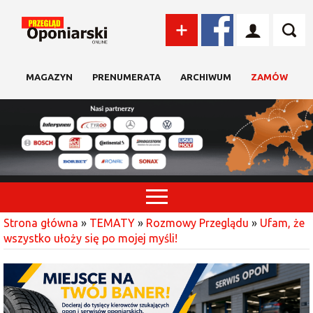
MAGAZYN
PRENUMERATA
ARCHIWUM
ZAMÓW
Strona główna
»
TEMATY
»
Rozmowy Przeglądu
»
Ufam, że
wszystko ułoży się po mojej myśli!