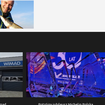
imad
Potrójny jubileusz Michelin Polska