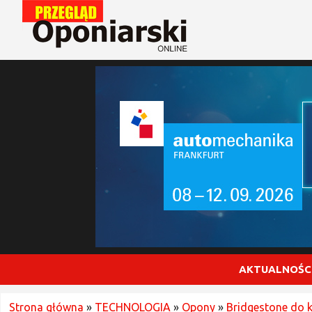
AKTUALNOŚC
Strona główna
»
TECHNOLOGIA
»
Opony
»
Bridgestone do