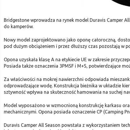
Bridgestone wprowadza na rynek model Duravis Camper All 
do kamperów.
Nowy model zaprojektowano jako oponę całoroczną, dostos
pod dużym obciążeniem i przez dłuższy czas pozostają w po
Opona uzyskała klasę A na etykiecie UE w zakresie przyczep
Posiada także oznaczenia 3PMSF i M+S, potwierdzające moż
Za właściwości na mokrej nawierzchni odpowiada mieszanka
odprowadzające wodę. Konstrukcja bieżnika w układzie ki
sztywność wpływa na skuteczność hamowania na suchej naw
Model wyposażono w wzmocnioną konstrukcję karkasu oraz
mechanicznymi. Opona posiada oznaczenie CP (Camping Pn
Duravis Camper All Season powstała z wykorzystaniem tech