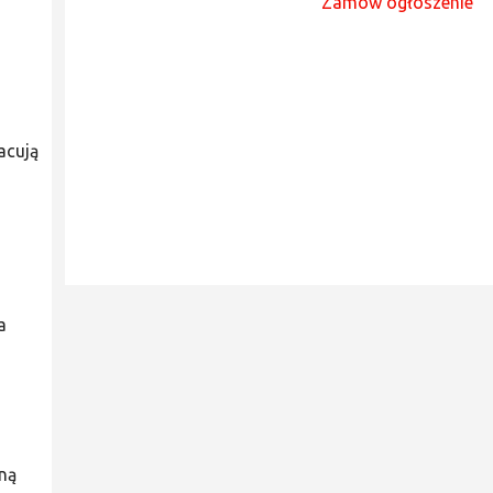
Zamów ogłoszenie
acują
a
ną