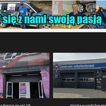
ą Piersią po raz 10!
Wizyta w siedzibie W