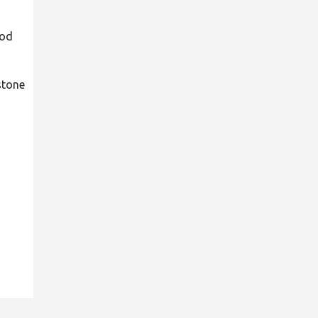
 od
stone