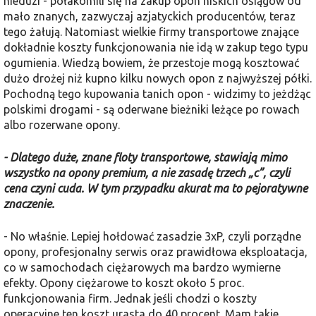
nieduzi - połakomili się na zakup opon niskich osiągów od
mało znanych, zazwyczaj azjatyckich producentów, teraz
tego żałują. Natomiast wielkie firmy transportowe znające
dokładnie koszty funkcjonowania nie idą w zakup tego typu
ogumienia. Wiedzą bowiem, że przestoje mogą kosztować
dużo drożej niż kupno kilku nowych opon z najwyższej półki.
Pochodną tego kupowania tanich opon - widzimy to jeżdżąc
polskimi drogami - są oderwane bieżniki leżące po rowach
albo rozerwane opony.
- Dlatego duże, znane floty transportowe, stawiają mimo
wszystko na opony premium, a nie zasadę trzech „c”, czyli
cena czyni cuda. W tym przypadku akurat ma to pejoratywne
znaczenie.
- No właśnie. Lepiej hołdować zasadzie 3xP, czyli porządne
opony, profesjonalny serwis oraz prawidłowa eksploatacja,
co w samochodach ciężarowych ma bardzo wymierne
efekty. Opony ciężarowe to koszt około 5 proc.
funkcjonowania firm. Jednak jeśli chodzi o koszty
operacyjne ten koszt urasta do 40 procent. Mam takie