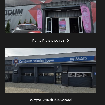
Pełną Piersią po raz 10!
Wizyta w siedzibie Wimad