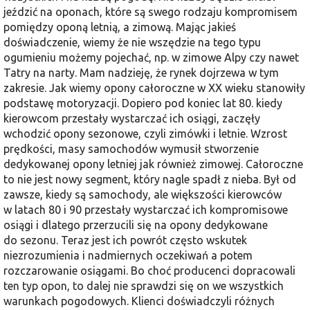
jeździć na oponach, które są swego rodzaju kompromisem
pomiędzy oponą letnią, a zimową. Mając jakieś
doświadczenie, wiemy że nie wszędzie na tego typu
ogumieniu możemy pojechać, np. w zimowe Alpy czy nawet
Tatry na narty. Mam nadzieję, że rynek dojrzewa w tym
zakresie. Jak wiemy opony całoroczne w XX wieku stanowiły
podstawę motoryzacji. Dopiero pod koniec lat 80. kiedy
kierowcom przestały wystarczać ich osiągi, zaczęły
wchodzić opony sezonowe, czyli zimówki i letnie. Wzrost
prędkości, masy samochodów wymusił stworzenie
dedykowanej opony letniej jak również zimowej. Całoroczne
to nie jest nowy segment, który nagle spadł z nieba. Był od
zawsze, kiedy są samochody, ale większości kierowców
w latach 80 i 90 przestały wystarczać ich kompromisowe
osiągi i dlatego przerzucili się na opony dedykowane
do sezonu. Teraz jest ich powrót często wskutek
niezrozumienia i nadmiernych oczekiwań a potem
rozczarowanie osiągami. Bo choć producenci dopracowali
ten typ opon, to dalej nie sprawdzi się on we wszystkich
warunkach pogodowych. Klienci doświadczyli różnych