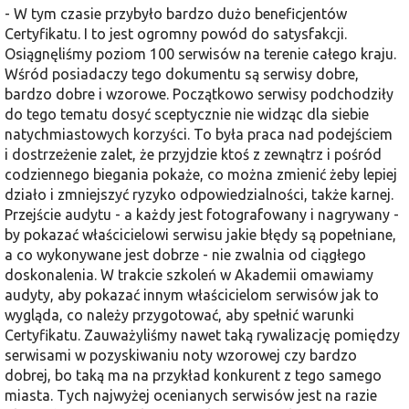
- W tym czasie przybyło bardzo dużo beneficjentów
Certyfikatu. I to jest ogromny powód do satysfakcji.
Osiągnęliśmy poziom 100 serwisów na terenie całego kraju.
Wśród posiadaczy tego dokumentu są serwisy dobre,
bardzo dobre i wzorowe. Początkowo serwisy podchodziły
do tego tematu dosyć sceptycznie nie widząc dla siebie
natychmiastowych korzyści. To była praca nad podejściem
i dostrzeżenie zalet, że przyjdzie ktoś z zewnątrz i pośród
codziennego biegania pokaże, co można zmienić żeby lepiej
działo i zmniejszyć ryzyko odpowiedzialności, także karnej.
Przejście audytu - a każdy jest fotografowany i nagrywany -
by pokazać właścicielowi serwisu jakie błędy są popełniane,
a co wykonywane jest dobrze - nie zwalnia od ciągłego
doskonalenia. W trakcie szkoleń w Akademii omawiamy
audyty, aby pokazać innym właścicielom serwisów jak to
wygląda, co należy przygotować, aby spełnić warunki
Certyfikatu. Zauważyliśmy nawet taką rywalizację pomiędzy
serwisami w pozyskiwaniu noty wzorowej czy bardzo
dobrej, bo taką ma na przykład konkurent z tego samego
miasta. Tych najwyżej ocenianych serwisów jest na razie