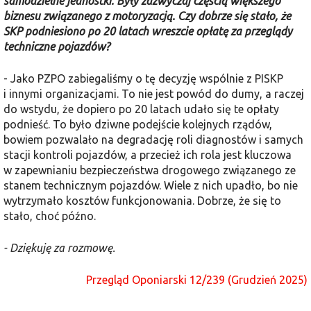
samodzielne jednostki. Były zazwyczaj częścią większego
biznesu związanego z motoryzacją. Czy dobrze się stało, że
SKP podniesiono po 20 latach wreszcie opłatę za przeglądy
techniczne pojazdów?
- Jako PZPO zabiegaliśmy o tę decyzję wspólnie z PISKP
i innymi organizacjami. To nie jest powód do dumy, a raczej
do wstydu, że dopiero po 20 latach udało się te opłaty
podnieść. To było dziwne podejście kolejnych rządów,
bowiem pozwalało na degradację roli diagnostów i samych
stacji kontroli pojazdów, a przecież ich rola jest kluczowa
w zapewnianiu bezpieczeństwa drogowego związanego ze
stanem technicznym pojazdów. Wiele z nich upadło, bo nie
wytrzymało kosztów funkcjonowania. Dobrze, że się to
stało, choć późno.
- Dziękuję za rozmowę.
Przegląd Oponiarski 12/239 (Grudzień 2025)