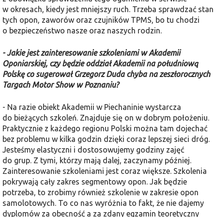
w okresach, kiedy jest mniejszy ruch. Trzeba sprawdzać stan
tych opon, zaworów oraz czujników TPMS, bo tu chodzi
o bezpieczeństwo nasze oraz naszych rodzin.
- Jakie jest zainteresowanie szkoleniami w Akademii
Oponiarskiej, czy będzie oddział Akademii na południową
Polskę co sugerował Grzegorz Duda chyba na zeszłorocznych
Targach Motor Show w Poznaniu?
- Na razie obiekt Akademii w Piechaninie wystarcza
do bieżących szkoleń. Znajduje się on w dobrym położeniu.
Praktycznie z każdego regionu Polski można tam dojechać
bez problemu w kilka godzin dzięki coraz lepszej sieci dróg.
Jesteśmy elastyczni i dostosowujemy godziny zajęć
do grup. Z tymi, którzy mają dalej, zaczynamy później.
Zainteresowanie szkoleniami jest coraz większe. Szkolenia
pokrywają cały zakres segmentowy opon. Jak będzie
potrzeba, to zrobimy również szkolenie w zakresie opon
samolotowych. To co nas wyróżnia to fakt, że nie dajemy
dyplomów za obecność a za zdany egzamin teoretyczny