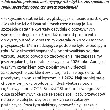
- Jak można podsumować mijający rok - był to czas spadku na
rynku sprzedaży opon czy wręcz przeciwnie?
- Faktycznie ostatnie lata wyglądają jak sinusoida nastrojów
- w zależności od kwartału rynek różnie reaguje. Na
szczęście ostatnie kwartały decydują o pozytywnych
wynikach całego roku. Sprzedaż opon od producenta
do dystrybutorów w ostatnim kwartale 2024 roku mocno
przyspieszyła. Mam nadzieję, że podobnie było w bieżącym
roku. W większości segmentów odnotowaliśmy solidne
wzrosty. Jest to powód do zadowolenia. Nie zapeszajmy
jeszcze jakie będą ostateczne wyniki w 2025 roku. Aura jest
ważnym czynnikiem przy podejmowaniu decyzji
zakupowych przez klientów. Liczę na to, że będzie to rok
pozytywny z wynikami lepszymi niż 2024. Najtrudniej mają
chyba w tym roku producenci i dystrybutorzy opon
ciężarowych oraz OTR. Branża TSL ma od pewnego czasu
duże problemy wynikające ze spadającej liczby przewozów
na terenie całej Europy oraz niskich cen i zatorów
płatniczych. Poza tym niektórzy przewoźnicy - raczej ci