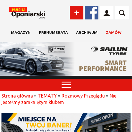
MAGAZYN
PRENUMERATA
ARCHIWUM
ZAMÓW
Strona główna
»
TEMATY
»
Rozmowy Przeglądu
»
Nie
jesteśmy zamkniętym klubem