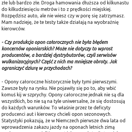
złe lub bardzo złe. Droga hamowania dłuższa od kilkunastu
do kilkudziesięciu metrów i to z prędkości miejskiej.
Rozpędzisz auto, ale nie wiesz czy w porę się zatrzymasz.
Mam nadzieję, że te testy także działają na wyobraźnię
kierowców.
- Czy produkcja opon całorocznych nie była błędem
koncernów oponiarskich? Może nie dotyczy to wprost
producentów, a bardziej dystrybutorów, czyli serwisów
wulkanizacyjnych? Część z nich ma mniejsze obroty. Jak
ograniczyć dziurę w przychodach?
- Opony całoroczne historycznie były tymi pierwszymi.
Zawsze były na rynku. Nie pojawiły się po to, aby wbić
komuś kij w szprychy. Opony całoroczne jednak nie są dla
wszystkich, bo nie są na tyle uniwersalne, że się dostosują
do każdych warunków. To właśnie przez te deficyty
producenci aut i kierowcy chcieli opon sezonowych.
Statystyki pokazują, że w Niemczech pierwsze dwa lata od
wprowadzenia zakazu jazdy na oponach letnich zimą