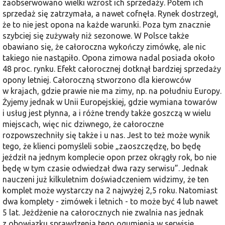
zaobserwowano wielki wzrost ich sprzedaży. Potem ich
sprzedaż się zatrzymała, a nawet cofnęła. Rynek dostrzegł,
że to nie jest opona na każde warunki. Poza tym znacznie
szybciej się zużywały niż sezonowe. W Polsce także
obawiano się, że całoroczna wykończy zimówkę, ale nic
takiego nie nastąpiło. Opona zimowa nadal posiada około
48 proc. rynku. Efekt całorocznej dotknął bardziej sprzedaży
opony letniej. Całoroczną stworzono dla kierowców
w krajach, gdzie prawie nie ma zimy, np. na południu Europy.
Żyjemy jednak w Unii Europejskiej, gdzie wymiana towarów
i usług jest płynna, a i różne trendy także goszczą w wielu
miejscach, więc nic dziwnego, że całoroczne
rozpowszechniły się także i u nas. Jest to też może wynik
tego, że klienci pomyśleli sobie „zaoszczędzę, bo będę
jeździł na jednym komplecie opon przez okrągły rok, bo nie
będę w tym czasie odwiedzał dwa razy serwisu”. Jednak
nauczeni już kilkuletnim doświadczeniem widzimy, że ten
komplet może wystarczy na 2 najwyżej 2,5 roku. Natomiast
dwa komplety - zimówek i letnich - to może być 4 lub nawet
5 lat. Jeżdżenie na całorocznych nie zwalnia nas jednak
z obowiązku sprawdzenia tego ogumienia w serwisie