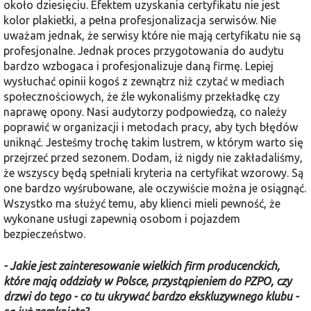
około dziesięciu. Efektem uzyskania certyfikatu nie jest
kolor plakietki, a pełna profesjonalizacja serwisów. Nie
uważam jednak, że serwisy które nie mają certyfikatu nie są
profesjonalne. Jednak proces przygotowania do audytu
bardzo wzbogaca i profesjonalizuje daną firmę. Lepiej
wysłuchać opinii kogoś z zewnątrz niż czytać w mediach
społecznościowych, że źle wykonaliśmy przekładkę czy
naprawę opony. Nasi audytorzy podpowiedzą, co należy
poprawić w organizacji i metodach pracy, aby tych błędów
uniknąć. Jesteśmy trochę takim lustrem, w którym warto się
przejrzeć przed sezonem. Dodam, iż nigdy nie zakładaliśmy,
że wszyscy będą spełniali kryteria na certyfikat wzorowy. Są
one bardzo wyśrubowane, ale oczywiście można je osiągnąć.
Wszystko ma służyć temu, aby klienci mieli pewność, że
wykonane usługi zapewnią osobom i pojazdem
bezpieczeństwo.
- Jakie jest zainteresowanie wielkich firm producenckich,
które mają oddziały w Polsce, przystąpieniem do PZPO, czy
drzwi do tego - co tu ukrywać bardzo ekskluzywnego klubu -