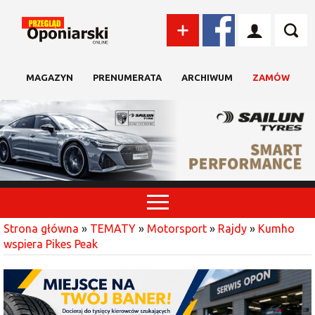
MAGAZYN
PRENUMERATA
ARCHIWUM
ZAMÓW
Strona główna
»
TEMATY
»
Motorsport
»
Rajdy
»
Kumho
wspiera Pikes Peak