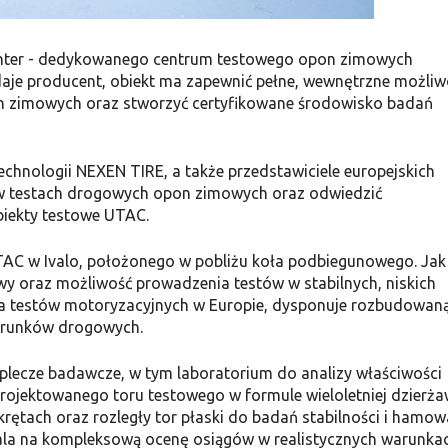
 Center - dedykowanego centrum testowego opon zimowych
odaje producent, obiekt ma zapewnić pełne, wewnętrzne możliw
n zimowych oraz stworzyć certyfikowane środowisko badań
 technologii NEXEN TIRE, a także przedstawiciele europejskich
ł w testach drogowych opon zimowych oraz odwiedzić
biekty testowe UTAC.
AC w Ivalo, położonego w pobliżu koła podbiegunowego. Jak
owy oraz możliwość prowadzenia testów w stabilnych, niskich
cja testów motoryzacyjnych w Europie, dysponuje rozbudowan
warunków drogowych.
lecze badawcze, w tym laboratorium do analizy właściwości
rojektowanego toru testowego w formule wieloletniej dzierża
rętach oraz rozległy tor płaski do badań stabilności i hamow
zwala na kompleksową ocenę osiągów w realistycznych warunka