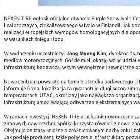
NEXEN TIRE ogłosił oficjalne otwarcie Purple Snow Ivalo
i całorocznych, zlokalizowanego w Ivalo w Finlandii. Jak p
realizacji europejskich wymogów homologacyjnych dla opo
w warunkach śniegu i lodu.
W wydarzeniu uczestniczył
Jong Myung Kim
, dyrektor ds.
mediów motoryzacyjnych. Goście mieli okazję wziąć udzia
infrastrukturę badawczą, w tym wewnętrzne i zewnętrzne o
Nowe centrum powstało na terenie ośrodka badawczego UT
informuje firma, lokalizacja ta gwarantuje długi sezon zim
temperaturach. UTAC, określany jako największa organiza
infrastrukturą umożliwiającą odtwarzanie ekstremalnych 
W ramach inwestycji NEXEN TIRE uruchomił nowoczesne zap
zimowych nawierzchni. Spółka korzysta również z nowo zap
Obejmuje on trasy śnieżne o zróżnicowanym nachyleniu i zak
Jak podaje producent, takie połączenie infrastruktury po