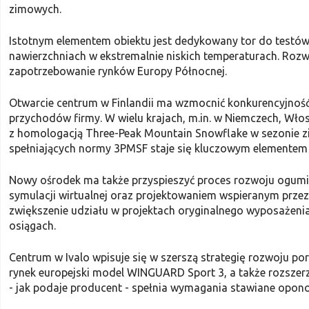
zimowych.
Istotnym elementem obiektu jest dedykowany tor do testó
nawierzchniach w ekstremalnie niskich temperaturach. Rozw
zapotrzebowanie rynków Europy Północnej.
Otwarcie centrum w Finlandii ma wzmocnić konkurencyjność
przychodów firmy. W wielu krajach, m.in. w Niemczech, Wł
z homologacją Three-Peak Mountain Snowflake w sezonie z
spełniających normy 3PMSF staje się kluczowym elementem 
Nowy ośrodek ma także przyspieszyć proces rozwoju ogumien
symulacji wirtualnej oraz projektowaniem wspieranym przez sz
zwiększenie udziału w projektach oryginalnego wyposażeni
osiągach.
Centrum w Ivalo wpisuje się w szerszą strategię rozwoju 
rynek europejski model WINGUARD Sport 3, a także rozszer
- jak podaje producent - spełnia wymagania stawiane opon