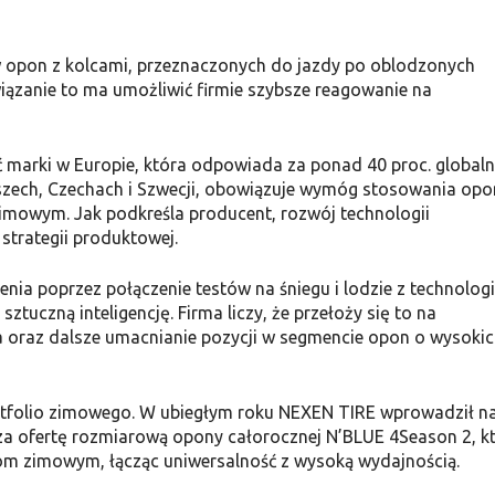
w opon z kolcami, przeznaczonych do jazdy po oblodzonych
iązanie to ma umożliwić firmie szybsze reagowanie na
 marki w Europie, która odpowiada za ponad 40 proc. global
oszech, Czechach i Szwecji, obowiązuje wymóg stosowania opo
imowym. Jak podkreśla producent, rozwój technologii
strategii produktowej.
ia poprzez połączenie testów na śniegu i lodzie z technolog
tuczną inteligencję. Firma liczy, że przełoży się to na
a oraz dalsze umacnianie pozycji w segmencie opon o wysoki
portfolio zimowego. W ubiegłym roku NEXEN TIRE wprowadził n
za ofertę rozmiarową opony całorocznej N’BLUE 4Season 2, k
om zimowym, łącząc uniwersalność z wysoką wydajnością.