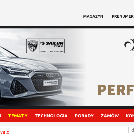
MAGAZYN
PRENUMER
I
TEMATY
TECHNOLOGIA
PORADY
ZAMÓW
KO
d
Ivalo