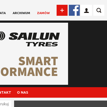
ATA
ARCHIWUM
ZAMÓW
NTAKT
O NAS
rukuj