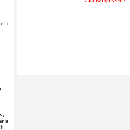
Zamów ogłoszenie
ości
ą
wy.
ania.
ch