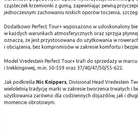
cząsteczek krzemionki z gumą, zapewniając pewną przyczepno
jednoczesnym zachowaniu niskich oporów toczenia, szczegó
Dodatkowo Perfect Tour+ wyposażono w udoskonalony bieżnik
w każdych warunkach atmosferycznych oraz sprzyja płynnej
oznacza, że jest przystosowana do użytkowania w rowerach
i obciążenia, bez kompromisów w zakresie komfortu i bezpi
Model Vredestein Perfect Tour+ trafi do sprzedaży w marcu
i trekkingowej, m.in. 50-559 oraz 37/40/47/50/55-622.
Jak podkreśla
Nic Knippers
, Divisional Head Vredestein T
wieloletnią tradycję marki w zakresie tworzenia trwałych i 
użytkowania zarówno dla codziennych dojazdów, jak i dłu
momencie obrotowym.