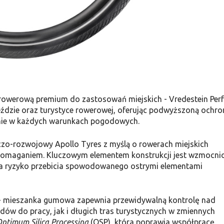
rowerową premium do zastosowań miejskich - Vredestein Perf
eździe oraz turystyce rowerowej, oferując podwyższoną ochro
enie w każdych warunkach pogodowych.
zo-rozwojowy Apollo Tyres z myślą o rowerach miejskich
wspomaganiem. Kluczowym elementem konstrukcji jest wzmocni
za ryzyko przebicia spowodowanego ostrymi elementami
+ mieszanka gumowa zapewnia przewidywalną kontrolę nad
ów do pracy, jak i długich tras turystycznych w zmiennych
ptimum Silica Processing
(OSP), która poprawia współpracę