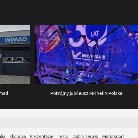
imad
Potrójny jubileusz Michelin Polska
lia
Ekologia
Prezentacje
Testy
Dobry serwis
Motorsport