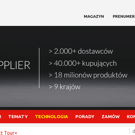
MAGAZYN
PRENUMER
I
TEMATY
TECHNOLOGIA
PORADY
ZAMÓW
KO
d
ct Tour+