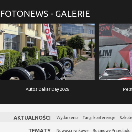
FOTONEWS
- GALERIE
Autos Dakar Day 2026
Pełn
AKTUALNOŚCI
Wydarzenia
Targi, konferencje
Szkole
TEMATY
Nowości rynkowe
Rozmowy Przeglądu