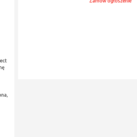
Zamów ogłoszenie
ect
nę
ona,