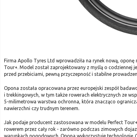
Firma Apollo Tyres Ltd wprowadziła na rynek nową, oponę 
Tour+. Model został zaprojektowany z myślą o codziennej j
przed przebiciami, pewną przyczepność i stabilne prowadz
Opona została opracowana przez europejski zespół badawc
i trekkingowych, w tym także rowerach elektrycznych ze 
5-milimetrowa warstwa ochronna, która znacząco ogranic
nawierzchni czy trudnym terenem.
Jak podaje producent zastosowana w modelu Perfect Tour
rowerem przez cały rok - zarówno podczas zimowych dojazd
warunkach pogodowych. Opona wykorzystuje technologię
O