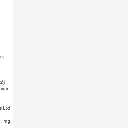
o
ej
kój
onym
s Ltd
.: mg