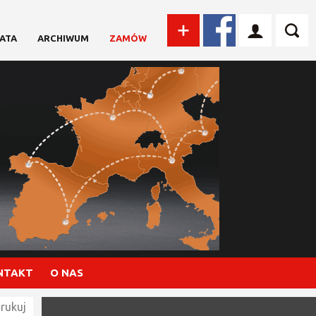
ATA
ARCHIWUM
ZAMÓW
NTAKT
O NAS
rukuj