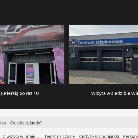
ą Piersią po raz 10!
Wizyta w siedzibie W
nia
Co, gdzie, kiedy?
Z wizytą w firmie…
Temat na czasie
Certyfikat oponiarski
Persona