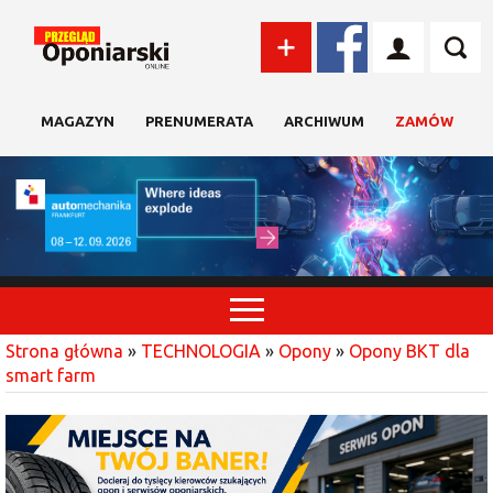
MAGAZYN
PRENUMERATA
ARCHIWUM
ZAMÓW
Strona główna
»
TECHNOLOGIA
»
Opony
»
Opony BKT dla
smart farm