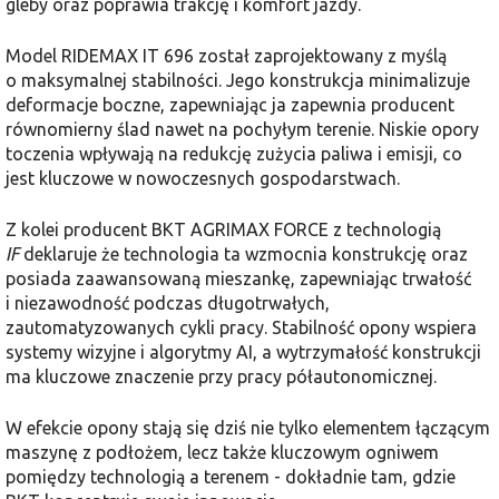
gleby oraz poprawia trakcję i komfort jazdy.
Model RIDEMAX IT 696 został zaprojektowany z myślą
o maksymalnej stabilności. Jego konstrukcja minimalizuje
deformacje boczne, zapewniając ja zapewnia producent
równomierny ślad nawet na pochyłym terenie. Niskie opory
toczenia wpływają na redukcję zużycia paliwa i emisji, co
jest kluczowe w nowoczesnych gospodarstwach.
Z kolei producent BKT AGRIMAX FORCE z technologią
IF
deklaruje że technologia ta wzmocnia konstrukcję oraz
posiada zaawansowaną mieszankę, zapewniając trwałość
i niezawodność podczas długotrwałych,
zautomatyzowanych cykli pracy. Stabilność opony wspiera
systemy wizyjne i algorytmy AI, a wytrzymałość konstrukcji
ma kluczowe znaczenie przy pracy półautonomicznej.
W efekcie opony stają się dziś nie tylko elementem łączącym
maszynę z podłożem, lecz także kluczowym ogniwem
pomiędzy technologią a terenem - dokładnie tam, gdzie