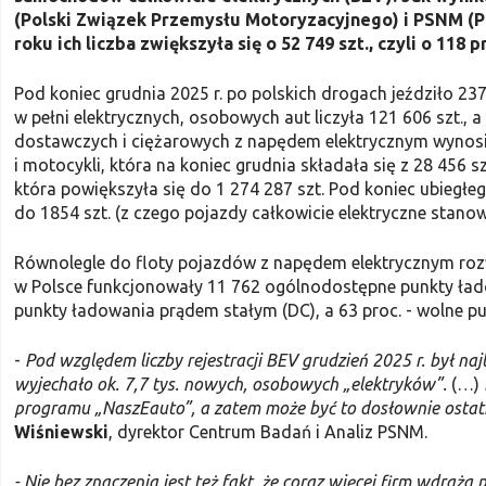
(Polski Związek Przemysłu Motoryzacyjnego) i PSNM (P
roku ich liczba zwiększyła się o 52 749 szt., czyli o 11
Pod koniec grudnia 2025 r. po polskich drogach jeździło
w pełni elektrycznych, osobowych aut liczyła 121 606 szt., 
dostawczych i ciężarowych z napędem elektrycznym wynosił
i motocykli, która na koniec grudnia składała się z 28 456 
która powiększyła się do 1 274 287 szt. Pod koniec ubiegł
do 1854 szt. (z czego pojazdy całkowicie elektryczne stanowi
Równolegle do floty pojazdów z napędem elektrycznym rozwi
w Polsce funkcjonowały 11 762 ogólnodostępne punkty ładow
punkty ładowania prądem stałym (DC), a 63 proc. - wolne p
-
Pod względem liczby rejestracji BEV grudzień 2025 r. był naj
wyjechało ok. 7,7 tys. nowych, osobowych „elektryków”.
(…)
programu „NaszEauto”, a zatem może być to dosłownie ostatn
Wiśniewski
, dyrektor Centrum Badań i Analiz PSNM.
- Nie bez znaczenia jest też fakt, że coraz więcej firm wdraża