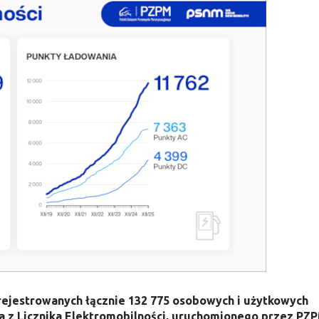
arejestrowanych łącznie 132 775 osobowych i użytkowych
a z Licznika Elektromobilności, uruchomionego przez PZ