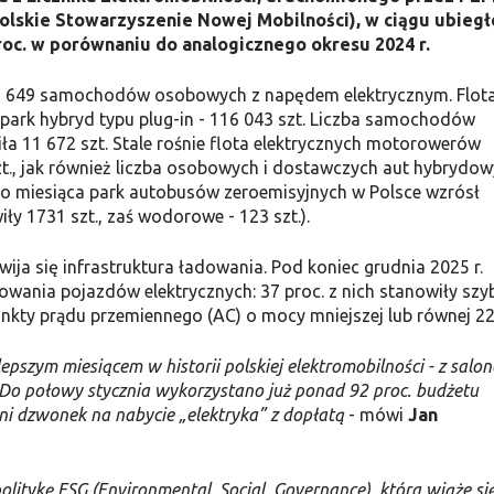
olskie Stowarzyszenie Nowej Mobilności), w ciągu ubieg
8 proc. w porównaniu do analogicznego okresu 2024 r.
 237 649 samochodów osobowych z napędem elektrycznym. Flot
a park hybryd typu plug-in - 116 043 szt. Liczba samochodów
a 11 672 szt. Stale rośnie flota elektrycznych motorowerów
szt., jak również liczba osobowych i dostawczych aut hybrydow
ego miesiąca park autobusów zeroemisyjnych w Polsce wzrósł
ły 1731 szt., zaś wodorowe - 123 szt.).
ja się infrastruktura ładowania. Pod koniec grudnia 2025 r.
ania pojazdów elektrycznych: 37 proc. z nich stanowiły szy
unkty prądu przemiennego (AC) o mocy mniejszej lub równej 22
lepszym miesiącem w historii polskiej elektromobilności - z salo
Do połowy stycznia wykorzystano już ponad 92 proc. budżetu
i dzwonek na nabycie „elektryka” z dopłatą
- mówi
Jan
 politykę ESG (Environmental, Social, Governance), która wiąże si