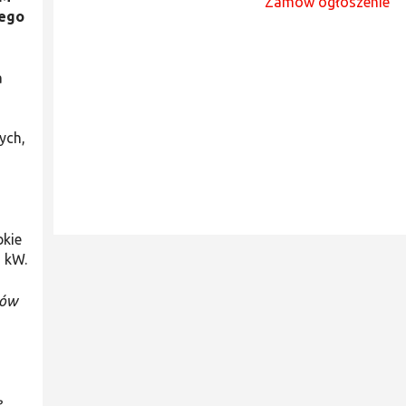
Zamów ogłoszenie
łego
a
ych,
bkie
 kW.
nów
ę