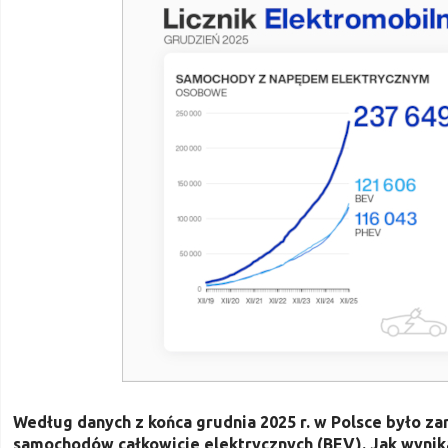
Według danych z końca grudnia 2025 r. w Polsce było z
samochodów całkowicie elektrycznych (BEV). Jak wynik