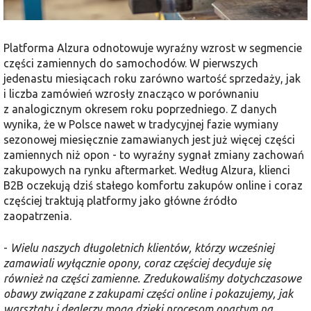
Platforma Alzura odnotowuje wyraźny wzrost w segmencie
części zamiennych do samochodów. W pierwszych
jedenastu miesiącach roku zarówno wartość sprzedaży, jak
i liczba zamówień wzrosły znacząco w porównaniu
z analogicznym okresem roku poprzedniego. Z danych
wynika, że w Polsce nawet w tradycyjnej fazie wymiany
sezonowej miesięcznie zamawianych jest już więcej części
zamiennych niż opon - to wyraźny sygnał zmiany zachowań
zakupowych na rynku aftermarket. Według Alzura, klienci
B2B oczekują dziś stałego komfortu zakupów online i coraz
częściej traktują platformy jako główne źródło
zaopatrzenia.
-
Wielu naszych długoletnich klientów, którzy wcześniej
zamawiali wyłącznie opony, coraz częściej decyduje się
również na części zamienne. Zredukowaliśmy dotychczasowe
obawy związane z zakupami części online i pokazujemy, jak
warsztaty i dealerzy mogą dzięki procesom opartym na