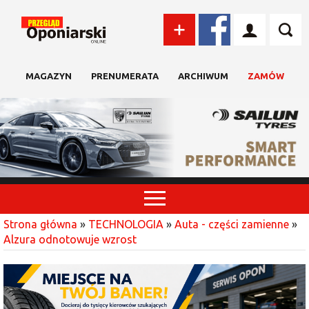
MAGAZYN
PRENUMERATA
ARCHIWUM
ZAMÓW
Strona główna
»
TECHNOLOGIA
»
Auta - części zamienne
»
Alzura odnotowuje wzrost