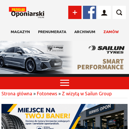
MAGAZYN
PRENUMERATA
ARCHIWUM
ZAMÓW
Strona główna
»
Fotonews
»
Z wizytą w Sailun Group