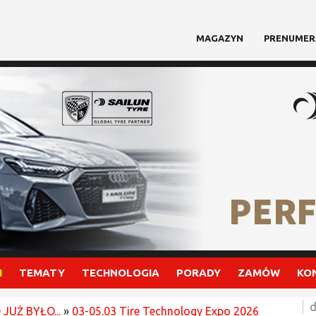
MAGAZYN
PRENUMER
I
TEMATY
TECHNOLOGIA
PORADY
ZAMÓW
KO
d
 JUŻ BYŁO...
»
03-05.03 Tire Technology Expo 2026