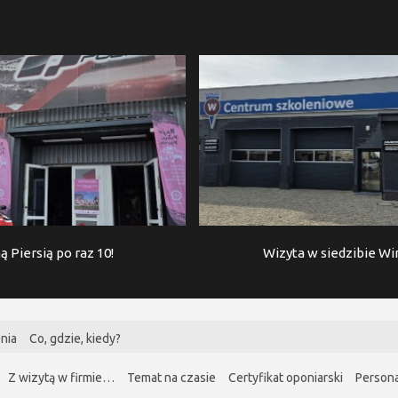
ą Piersią po raz 10!
Wizyta w siedzibie W
nia
Co, gdzie, kiedy?
Z wizytą w firmie…
Temat na czasie
Certyfikat oponiarski
Persona