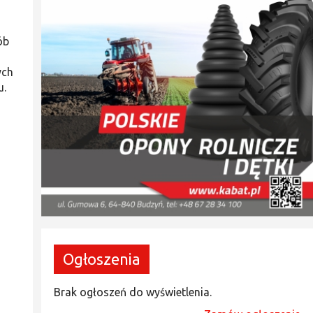
ób
ych
u.
Ogłoszenia
Brak ogłoszeń do wyświetlenia.