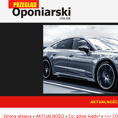
AKTUALNOŚC
Strona główna
»
AKTUALNOŚCI
»
Co, gdzie, kiedy?
»
>>> CO