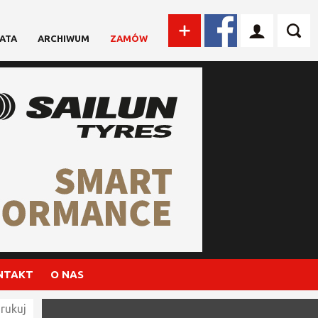
ATA
ARCHIWUM
ZAMÓW
NTAKT
O NAS
rukuj