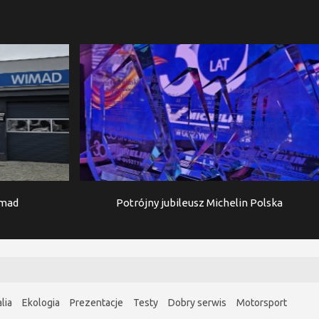
imad
Potrójny jubileusz Michelin Polska
lia
Ekologia
Prezentacje
Testy
Dobry serwis
Motorsport