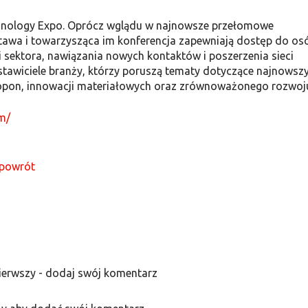
chnology Expo. Oprócz wglądu w najnowsze przełomowe
ystawa i towarzysząca im konferencja zapewniają dostęp do os
i sektora, nawiązania nowych kontaktów i poszerzenia sieci
stawiciele branży, którzy poruszą tematy dotyczące najnowsz
a opon, innowacji materiałowych oraz zrównoważonego rozwoj
m/
powrót
ierwszy - dodaj swój komentarz