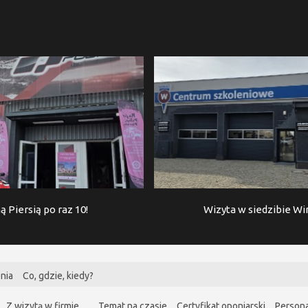
ą Piersią po raz 10!
Wizyta w siedzibie W
nia
Co, gdzie, kiedy?
Z wizytą w firmie…
Temat na czasie
Certyfikat oponiarski
Persona