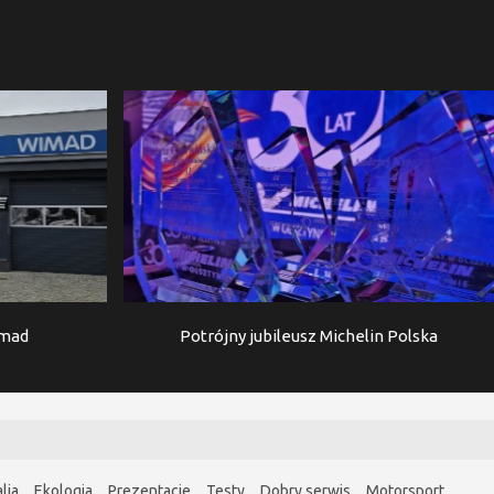
imad
Potrójny jubileusz Michelin Polska
lia
Ekologia
Prezentacje
Testy
Dobry serwis
Motorsport