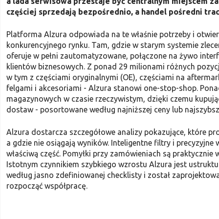
a lada serwisowa przestaje być centralnym miejscem za
częściej sprzedają bezpośrednio, a handel pośredni trac
Platforma Alzura odpowiada na te właśnie potrzeby i otwi
konkurencyjnego rynku. Tam, gdzie w starym systemie zlecen
oferuje w pełni zautomatyzowane, połączone na żywo interfe
klientów biznesowych. Z ponad 29 milionami różnych pozyc
w tym z częściami oryginalnymi (OE), częściami na afterma
felgami i akcesoriami - Alzura stanowi one-stop-shop. Po
magazynowych w czasie rzeczywistym, dzięki czemu kupując
dostaw - posortowane według najniższej ceny lub najszybsze
Alzura dostarcza szczegółowe analizy pokazujące, które pr
a gdzie nie osiągają wyników. Inteligentne filtry i precyzyjn
właściwą część. Pomyłki przy zamówieniach są praktycznie
Istotnym czynnikiem szybkiego wzrostu Alzura jest ustru
według jasno zdefiniowanej checklisty i został zaprojekto
rozpocząć współpracę.