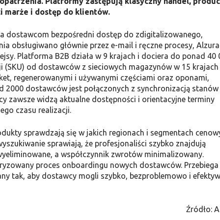
opatrzenia. Platformy zastępują klasyczny handel, produc
i marże i dostęp do klientów.
era dostawcom bezpośredni dostęp do zdigitalizowanego,
ia obsługiwano głównie przez e-mail i ręczne procesy, Alzura
jsy. Platforma B2B działa w 9 krajach i dociera do ponad 40
ji (SKU) od dostawców z sieciowych magazynów w 15 krajach 
rket, regenerowanymi i używanymi częściami oraz oponami,
nad 2000 dostawców jest połączonych z synchronizacją stanów
y zawsze widzą aktualne dostępności i orientacyjne terminy
go czasu realizacji.
odukty sprawdzają się w jakich regionach i segmentach cenow
e wyszukiwanie sprawiają, że profesjonaliści szybko znajdują
 wyeliminowane, a współczynnik zwrotów minimalizowany.
kturyzowany proces onboardingu nowych dostawców. Przebiega
wany tak, aby dostawcy mogli szybko, bezproblemowo i efektyw
Źródło: A