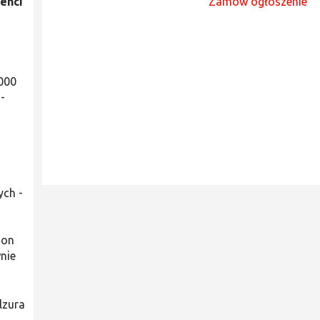
enci
Zamów ogłoszenie
 000
-
ych -
 on
nie
lzura