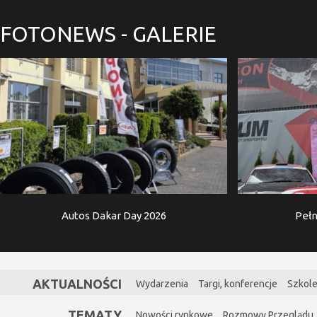
FOTONEWS
- GALERIE
Autos Dakar Day 2026
Pełn
AKTUALNOŚCI
Wydarzenia
Targi, konferencje
Szkole
TEMATY
Nowości rynkowe
Rozmowy Przeglądu