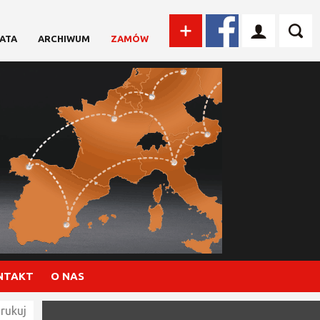
ATA
ARCHIWUM
ZAMÓW
NTAKT
O NAS
rukuj