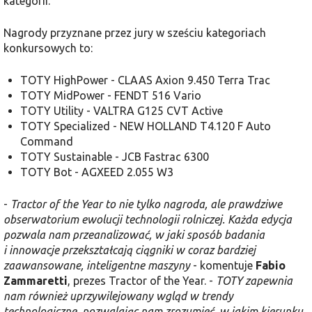
kategorii.
Nagrody przyznane przez jury w sześciu kategoriach
konkursowych to:
TOTY HighPower - CLAAS Axion 9.450 Terra Trac
TOTY MidPower - FENDT 516 Vario
TOTY Utility - VALTRA G125 CVT Active
TOTY Specialized - NEW HOLLAND T4.120 F Auto
Command
TOTY Sustainable - JCB Fastrac 6300
TOTY Bot - AGXEED 2.055 W3
-
Tractor of the Year to nie tylko nagroda, ale prawdziwe
obserwatorium ewolucji technologii rolniczej. Każda edycja
pozwala nam przeanalizować, w jaki sposób badania
i innowacje przekształcają ciągniki w coraz bardziej
zaawansowane, inteligentne maszyny
- komentuje
Fabio
Zammaretti
, prezes Tractor of the Year. -
TOTY zapewnia
nam również uprzywilejowany wgląd w trendy
technologiczne, pozwalając nam zrozumieć, w jakim kierunku