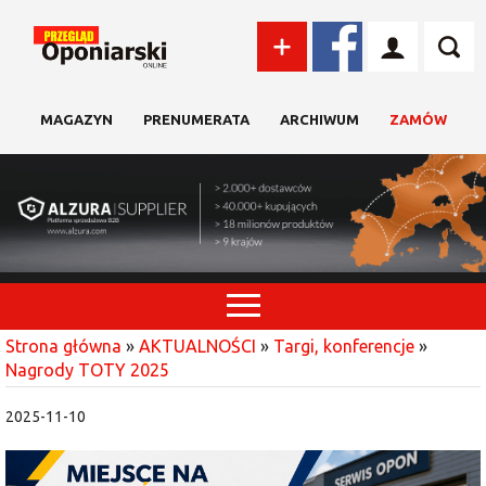
MAGAZYN
PRENUMERATA
ARCHIWUM
ZAMÓW
Strona główna
»
AKTUALNOŚCI
»
Targi, konferencje
»
Nagrody TOTY 2025
2025-11-10