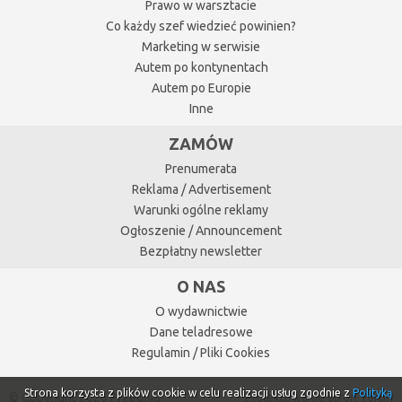
Prawo w warsztacie
Co każdy szef wiedzieć powinien?
Marketing w serwisie
Autem po kontynentach
Autem po Europie
Inne
ZAMÓW
Prenumerata
Reklama / Advertisement
Warunki ogólne reklamy
Ogłoszenie / Announcement
Bezpłatny newsletter
O NAS
O wydawnictwie
Dane teladresowe
Regulamin / Pliki Cookies
Strona korzysta z plików cookie w celu realizacji usług zgodnie z
Polityką
© Copyright 2026 Przegląd
Projektowanie stron Toruń