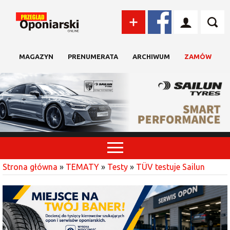
MAGAZYN
PRENUMERATA
ARCHIWUM
ZAMÓW
Strona główna
»
TEMATY
»
Testy
»
TÜV testuje Sailun