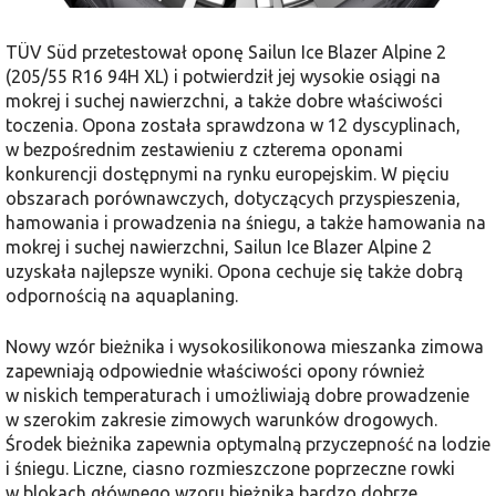
TÜV Süd przetestował oponę Sailun Ice Blazer Alpine 2
(205/55 R16 94H XL) i potwierdził jej wysokie osiągi na
mokrej i suchej nawierzchni, a także dobre właściwości
toczenia. Opona została sprawdzona w 12 dyscyplinach,
w bezpośrednim zestawieniu z czterema oponami
konkurencji dostępnymi na rynku europejskim. W pięciu
obszarach porównawczych, dotyczących przyspieszenia,
hamowania i prowadzenia na śniegu, a także hamowania na
mokrej i suchej nawierzchni, Sailun Ice Blazer Alpine 2
uzyskała najlepsze wyniki. Opona cechuje się także dobrą
odpornością na aquaplaning.
Nowy wzór bieżnika i wysokosilikonowa mieszanka zimowa
zapewniają odpowiednie właściwości opony również
w niskich temperaturach i umożliwiają dobre prowadzenie
w szerokim zakresie zimowych warunków drogowych.
Środek bieżnika zapewnia optymalną przyczepność na lodzie
i śniegu. Liczne, ciasno rozmieszczone poprzeczne rowki
w blokach głównego wzoru bieżnika bardzo dobrze