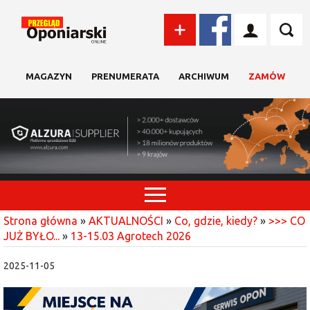
MAGAZYN
PRENUMERATA
ARCHIWUM
ZAMÓW
Strona główna
»
AKTUALNOŚCI
»
Co, gdzie, kiedy?
»
>>> CO
JUŻ BYŁO...
»
13-15.03 Agrotech 2026
2025-11-05