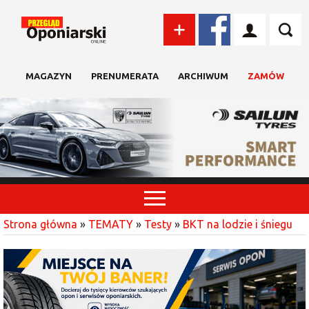
MAGAZYN
PRENUMERATA
ARCHIWUM
ZAMÓW
Strona główna
»
TEMATY
»
Testy
»
BKT na lodzie i śniegu