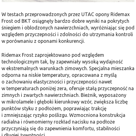
W testach przeprowadzonych przez UTAC opony Ridemax
Frost od BKT osiągnęły bardzo dobre wyniki na pokrytych
śniegiem i oblodzonych nawierzchniach, wyróżniając się pod
względem przyczepności i zdolności do utrzymania kontroli
w porównaniu z oponami konkurencji.
Ridemax Frost zaprojektowano pod względem
technologicznym tak, by zapewniały wysoką wydajność
w ekstremalnych warunkach zimowych. Specjalna mieszanka
odporna na niskie temperatury, opracowana z myślą
o zachowaniu elastyczności i przyczepności nawet
w temperaturach poniżej zera, oferuje stałą przyczepność na
zimnych i zwartych nawierzchniach. Bieżnik, wyposażony
w mikrolamele i głęboki kierunkowy wzór, zwiększa liczbę
punktów styku z podłożem, poprawiając trakcję
i zmniejszając ryzyko poślizgu. Wzmocniona konstrukcja
radialna i równomierny rozkład nacisku na podłoże
przyczyniają się do zapewnienia komfortu, stabilności
i długiej żywotności.