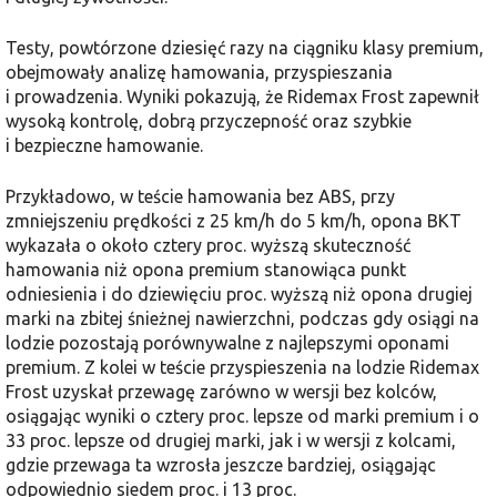
Testy, powtórzone dziesięć razy na ciągniku klasy premium,
obejmowały analizę hamowania, przyspieszania
i prowadzenia. Wyniki pokazują, że Ridemax Frost zapewnił
wysoką kontrolę, dobrą przyczepność oraz szybkie
i bezpieczne hamowanie.
Przykładowo, w teście hamowania bez ABS, przy
zmniejszeniu prędkości z 25 km/h do 5 km/h, opona BKT
wykazała o około cztery proc. wyższą skuteczność
hamowania niż opona premium stanowiąca punkt
odniesienia i do dziewięciu proc. wyższą niż opona drugiej
marki na zbitej śnieżnej nawierzchni, podczas gdy osiągi na
lodzie pozostają porównywalne z najlepszymi oponami
premium. Z kolei w teście przyspieszenia na lodzie Ridemax
Frost uzyskał przewagę zarówno w wersji bez kolców,
osiągając wyniki o cztery proc. lepsze od marki premium i o
33 proc. lepsze od drugiej marki, jak i w wersji z kolcami,
gdzie przewaga ta wzrosła jeszcze bardziej, osiągając
odpowiednio siedem proc. i 13 proc.