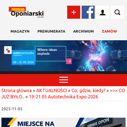
MAGAZYN
PRENUMERATA
ARCHIWUM
ZAMÓW
Strona główna
»
AKTUALNOŚCI
»
Co, gdzie, kiedy?
»
>>> CO
JUŻ BYŁO...
»
19-21.05 Autotechnika Expo 2026
2025-11-05