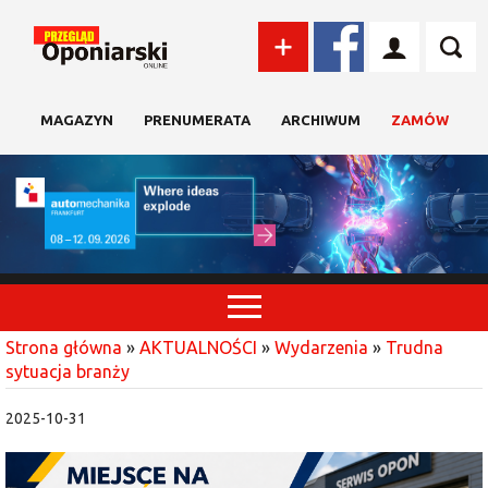
MAGAZYN
PRENUMERATA
ARCHIWUM
ZAMÓW
Strona główna
»
AKTUALNOŚCI
»
Wydarzenia
»
Trudna
sytuacja branży
2025-10-31