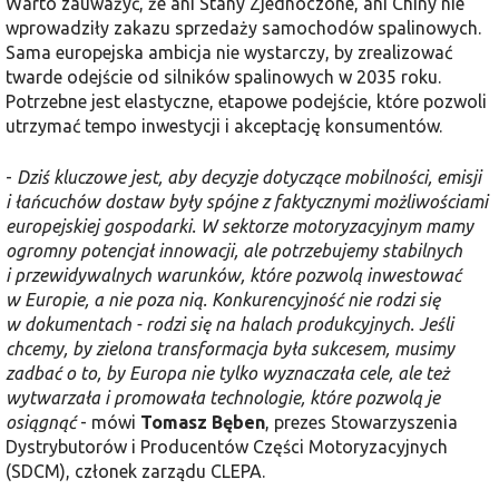
Warto zauważyć, że ani Stany Zjednoczone, ani Chiny nie
wprowadziły zakazu sprzedaży samochodów spalinowych.
Sama europejska ambicja nie wystarczy, by zrealizować
twarde odejście od silników spalinowych w 2035 roku.
Potrzebne jest elastyczne, etapowe podejście, które pozwoli
utrzymać tempo inwestycji i akceptację konsumentów.
-
Dziś kluczowe jest, aby decyzje dotyczące mobilności, emisji
i łańcuchów dostaw były spójne z faktycznymi możliwościami
europejskiej gospodarki. W sektorze motoryzacyjnym mamy
ogromny potencjał innowacji, ale potrzebujemy stabilnych
i przewidywalnych warunków, które pozwolą inwestować
w Europie, a nie poza nią. Konkurencyjność nie rodzi się
w dokumentach - rodzi się na halach produkcyjnych. Jeśli
chcemy, by zielona transformacja była sukcesem, musimy
zadbać o to, by Europa nie tylko wyznaczała cele, ale też
wytwarzała i promowała technologie, które pozwolą je
osiągnąć
- mówi
Tomasz Bęben
, prezes Stowarzyszenia
Dystrybutorów i Producentów Części Motoryzacyjnych
(SDCM), członek zarządu CLEPA.