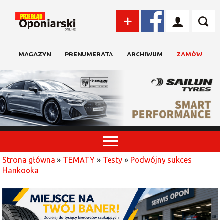
MAGAZYN
PRENUMERATA
ARCHIWUM
ZAMÓW
Strona główna
»
TEMATY
»
Testy
»
Podwójny sukces
Hankooka