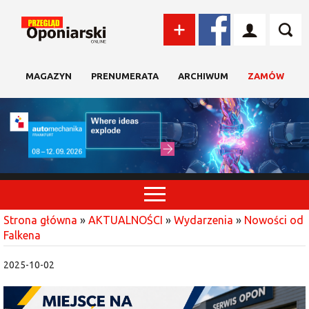
MAGAZYN
PRENUMERATA
ARCHIWUM
ZAMÓW
Strona główna
»
AKTUALNOŚCI
»
Wydarzenia
»
Nowości od
Falkena
2025-10-02