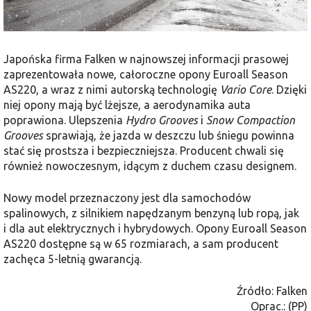
Japońska firma Falken w najnowszej informacji prasowej
zaprezentowała nowe, całoroczne opony Euroall Season
AS220, a wraz z nimi autorską technologię
Vario Core
. Dzięki
niej opony mają być lżejsze, a aerodynamika auta
poprawiona. Ulepszenia
Hydro Grooves
i
Snow Compaction
Grooves
sprawiają, że jazda w deszczu lub śniegu powinna
stać się prostsza i bezpieczniejsza. Producent chwali się
również nowoczesnym, idącym z duchem czasu designem.
Nowy model przeznaczony jest dla samochodów
spalinowych, z silnikiem napędzanym benzyną lub ropą, jak
i dla aut elektrycznych i hybrydowych. Opony Euroall Season
AS220 dostępne są w 65 rozmiarach, a sam producent
zachęca 5-letnią gwarancją.
Źródło: Falken
Oprac.: (PP)