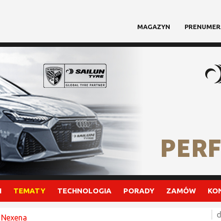
MAGAZYN
PRENUMER
I
TEMATY
TECHNOLOGIA
PORADY
ZAMÓW
KO
d
e Nexena