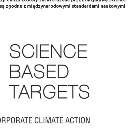
my są zgodne z międzynarodowymi standardami naukowymi