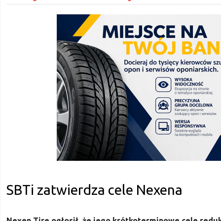
SBTi zatwierdza cele Nexena
Nexen Tire ogłosił, że jego krótkoterminowe cele reduk