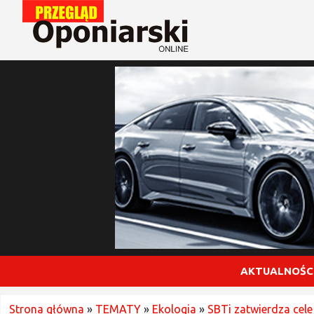
AKTUALNOŚC
Strona główna
»
TEMATY
»
Ekologia
»
SBTi zatwierdza cel