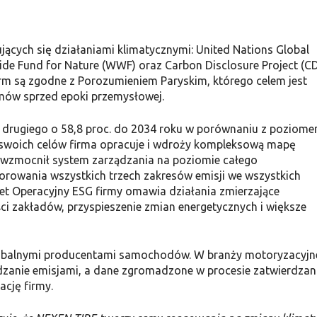
jących się działaniami klimatycznymi: United Nations Global
de Fund for Nature (WWF) oraz Carbon Disclosure Project (CD
i firm są zgodne z Porozumieniem Paryskim, którego celem jest
omów sprzed epoki przemysłowej.
 drugiego o 58,8 proc. do 2034 roku w porównaniu z poziom
ję swoich celów firma opracuje i wdroży kompleksową mapę
t wzmocnił system zarządzania na poziomie całego
rowania wszystkich trzech zakresów emisji we wszystkich
et Operacyjny ESG firmy omawia działania zmierzające
ci zakładów, przyspieszenie zmian energetycznych i większe
obalnymi producentami samochodów. W branży motoryzacyjn
ądzanie emisjami, a dane zgromadzone w procesie zatwierdzan
cję firmy.