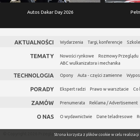
Autos Dakar Day 2026
Pełn
AKTUALNOŚCI
Wydarzenia
Targi, konferencje
Szkole
TEMATY
Nowości rynkowe
Rozmowy Przeglądu
ABC wulkanizatora i mechanika
TECHNOLOGIA
Opony
Auta - części zamienne
Wypos
PORADY
Ekspert radzi
Prawo w warsztacie
Co 
ZAMÓW
Prenumerata
Reklama / Advertisement
O NAS
O wydawnictwie
Dane teladresowe
R
© Copyright 2026 Przegląd Oponiarski
Strona korzysta z plików cookie w celu realizacj