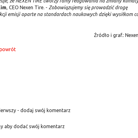
azuje, że NEXEN TIRE tworzy ramy reagowania na zmiany klimat
Kim
, CEO Nexen Tire. -
Zobowiązujemy się prowadzić drogę
kcji emisji oparte na standardach naukowych dzięki wysiłkom ca
Źródło i graf.: Nexe
powrót
ierwszy - dodaj swój komentarz
y aby dodać swój komentarz