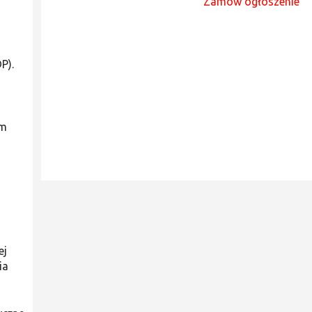
Zamów ogłoszenie
P).
em
ej
ia