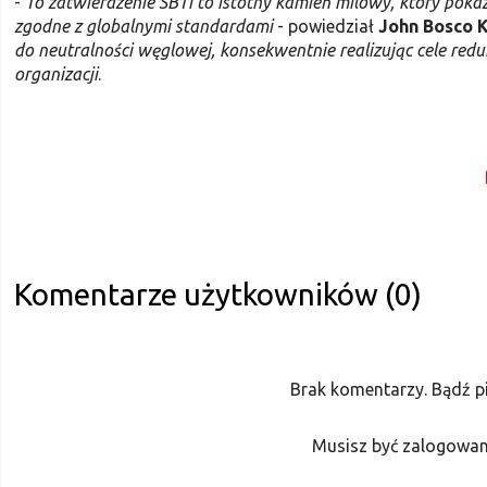
-
To zatwierdzenie SBTi to istotny kamień milowy, który pok
zgodne z globalnymi standardami
- powiedział
John Bosco
do neutralności węglowej, konsekwentnie realizując cele redu
organizacji
.
Komentarze użytkowników (0)
Brak komentarzy. Bądź p
Musisz być zalogowan