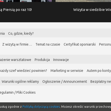
ą Piersią po raz 10!
Wizyta w siedzibie W
nia
Co, gdzie, kiedy?
Z wizytą w firmie…
Temat na czasie
Certyfikat oponiarski
Persona
ażenie warsztatowe
Produkcja
Innowacje
każdy szef wiedzieć powinien?
Marketing w serwisie
Autem po kont
Warunki ogólne reklamy
Ogłoszenie / Announcement
Bezpłatny ne
egulamin / Pliki Cookies
i usług zgodnie z
Polityką dotyczącą cookies
. Możesz określić warunki przechow