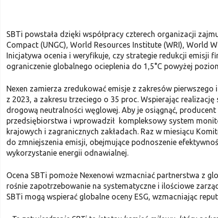
SBTi powstała dzięki współpracy czterech organizacji zajmu
Compact (UNGC), World Resources Institute (WRI), World Wi
Inicjatywa ocenia i weryfikuje, czy strategie redukcji emisj
ograniczenie globalnego ocieplenia do 1,5°C powyżej pozi
Nexen zamierza zredukować emisje z zakresów pierwszego i
z 2023, a zakresu trzeciego o 35 proc. Wspierając realizac
drogową neutralności węglowej. Aby je osiągnąć, producen
przedsiębiorstwa i wprowadził kompleksowy system monito
krajowych i zagranicznych zakładach. Raz w miesiącu Komit
do zmniejszenia emisji, obejmujące podnoszenie efektywnoś
wykorzystanie energii odnawialnej.
Ocena SBTi pomoże Nexenowi wzmacniać partnerstwa z gl
rośnie zapotrzebowanie na systematyczne i ilościowe zarz
SBTi mogą wspierać globalne oceny ESG, wzmacniając reputa