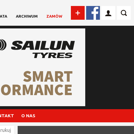
ATA
ARCHIWUM
ZAMÓW
NTAKT
O NAS
rukuj