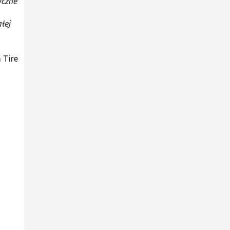
yczne
łej
n Tire