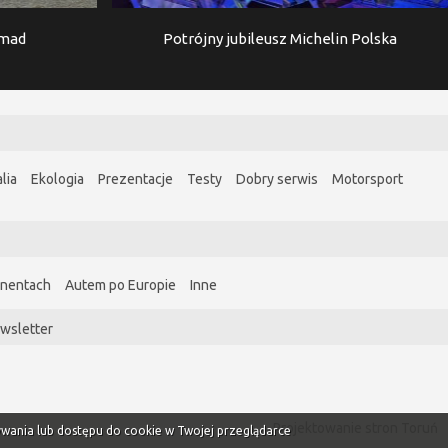
imad
Potrójny jubileusz Michelin Polska
lia
Ekologia
Prezentacje
Testy
Dobry serwis
Motorsport
ynentach
Autem po Europie
Inne
wsletter
Projektowanie stron Toruń
ywania lub dostępu do cookie w Twojej przeglądarce