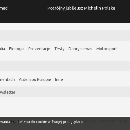
imad
Potrójny jubileusz Michelin Polska
lia
Ekologia
Prezentacje
Testy
Dobry serwis
Motorsport
ynentach
Autem po Europie
Inne
wsletter
Projektowanie stron Toruń
ywania lub dostępu do cookie w Twojej przeglądarce