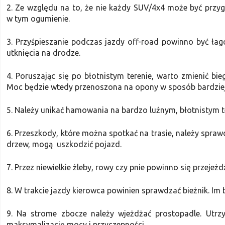
2. Ze względu na to, że nie każdy SUV/4x4 może być przy
w tym ogumienie.
3. Przyśpieszanie podczas jazdy off-road powinno być łag
utknięcia na drodze.
4. Poruszając się po błotnistym terenie, warto zmienić bi
Moc będzie wtedy przenoszona na opony w sposób bardziej
5. Należy unikać hamowania na bardzo luźnym, błotnistym t
6. Przeszkody, które można spotkać na trasie, należy sprawd
drzew, mogą uszkodzić pojazd.
7. Przez niewielkie żleby, rowy czy pnie powinno się przeje
8. W trakcie jazdy kierowca powinien sprawdzać bieżnik. Im 
9. Na strome zbocze należy wjeżdżać prostopadle. Utrzy
maksymalizację mocy i przyczepności.