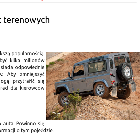
t terenowych
kszą popularnością.
yć kilka milionów
osiada odpowiednie
. Aby zmniejszyć
gą przytrafić się
orad dla kierowców
o auta. Powinno się
ormacji o tym pojeździe.