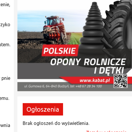
enie,
yzyko
utem.
 pnie
temu.
Ogłoszenia
Brak ogłoszeń do wyświetlenia.
ewnia