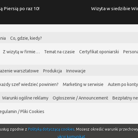
ą Piersią po raz 10!
Wizyta w siedzibie W
nia
Co, gdzie, kiedy?
Z wizytą w firmie…
Temat na czasie
Certyfikat oponiarski
Persona
ażenie warsztatowe
Produkcja
Innowacje
każdy szef wiedzieć powinien?
Marketing w serwisie
Autem po kont
Warunki ogólne reklamy
Ogłoszenie / Announcement
Bezpłatny ne
egulamin / Pliki Cookies
i usług zgodnie z
Polityką dotyczącą cookies
. Możesz określić warunki przechow
ukryj komunikat