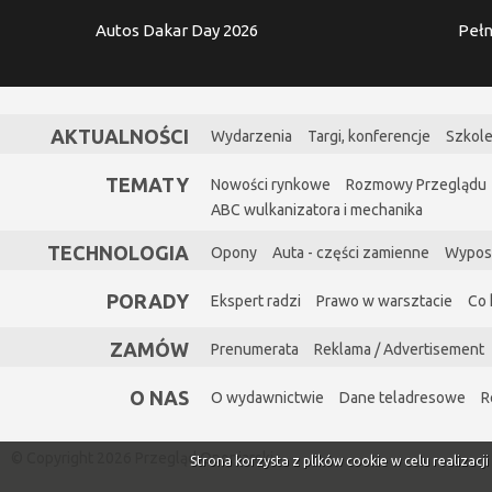
Autos Dakar Day 2026
Pełn
AKTUALNOŚCI
Wydarzenia
Targi, konferencje
Szkole
TEMATY
Nowości rynkowe
Rozmowy Przeglądu
ABC wulkanizatora i mechanika
TECHNOLOGIA
Opony
Auta - części zamienne
Wypos
PORADY
Ekspert radzi
Prawo w warsztacie
Co 
ZAMÓW
Prenumerata
Reklama / Advertisement
O NAS
O wydawnictwie
Dane teladresowe
R
© Copyright 2026 Przegląd Oponiarski
Strona korzysta z plików cookie w celu realizacj