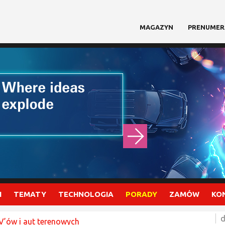
MAGAZYN
PRENUMER
I
TEMATY
TECHNOLOGIA
PORADY
ZAMÓW
KO
d
V’ów i aut terenowych