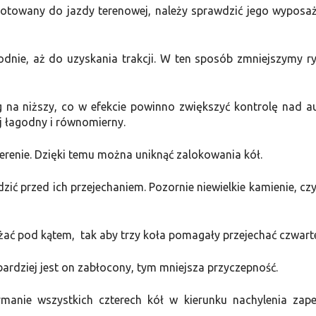
gotowany do jazdy terenowej, należy sprawdzić jego wyposaż
odnie, aż do uzyskania trakcji. W ten sposób zmniejszymy r
eg na niższy, co w efekcie powinno zwiększyć kontrolę nad a
 łagodny i równomierny.
erenie. Dzięki temu można uniknąć zalokowania kół.
zić przed ich przejechaniem. Pozornie niewielkie kamienie, czy
żdżać pod kątem, tak aby trzy koła pomagały przejechać czwar
bardziej jest on zabłocony, tym mniejsza przyczepność.
manie wszystkich czterech kół w kierunku nachylenia zap