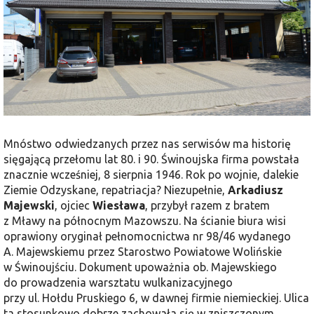
Mnóstwo odwiedzanych przez nas serwisów ma historię
sięgającą przełomu lat 80. i 90. Świnoujska firma powstała
znacznie wcześniej, 8 sierpnia 1946. Rok po wojnie, dalekie
Ziemie Odzyskane, repatriacja? Niezupełnie,
Arkadiusz
Majewski
, ojciec
Wiesława
, przybył razem z bratem
z Mławy na północnym Mazowszu. Na ścianie biura wisi
oprawiony oryginał pełnomocnictwa nr 98/46 wydanego
A. Majewskiemu przez Starostwo Powiatowe Wolińskie
w Świnoujściu. Dokument upoważnia ob. Majewskiego
do prowadzenia warsztatu wulkanizacyjnego
przy ul. Hołdu Pruskiego 6, w dawnej firmie niemieckiej. Ulica
ta stosunkowo dobrze zachowała się w zniszczonym