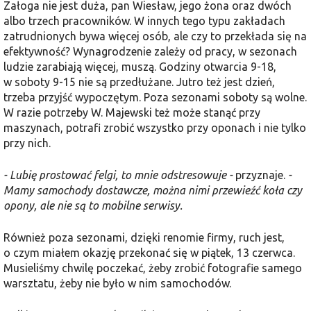
Załoga nie jest duża, pan Wiesław, jego żona oraz dwóch
albo trzech pracowników. W innych tego typu zakładach
zatrudnionych bywa więcej osób, ale czy to przekłada się na
efektywność? Wynagrodzenie zależy od pracy, w sezonach
ludzie zarabiają więcej, muszą. Godziny otwarcia 9-18,
w soboty 9-15 nie są przedłużane. Jutro też jest dzień,
trzeba przyjść wypoczętym. Poza sezonami soboty są wolne.
W razie potrzeby W. Majewski też może stanąć przy
maszynach, potrafi zrobić wszystko przy oponach i nie tylko
przy nich.
- Lubię prostować felgi, to mnie odstresowuje -
przyznaje.
-
Mamy samochody dostawcze, można nimi przewieźć koła czy
opony, ale nie są to mobilne serwisy.
Również poza sezonami, dzięki renomie firmy, ruch jest,
o czym miałem okazję przekonać się w piątek, 13 czerwca.
Musieliśmy chwilę poczekać, żeby zrobić fotografie samego
warsztatu, żeby nie było w nim samochodów.