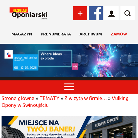
MAGAZYN
PRENUMERATA
ARCHIWUM
ZAMÓW
Strona główna
»
TEMATY
»
Z wizytą w firmie…
»
Vulking
Opony w Świnoujściu