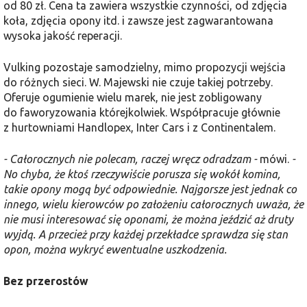
od 80 zł. Cena ta zawiera wszystkie czynności, od zdjęcia
koła, zdjęcia opony itd. i zawsze jest zagwarantowana
wysoka jakość reperacji.
Vulking pozostaje samodzielny, mimo propozycji wejścia
do różnych sieci. W. Majewski nie czuje takiej potrzeby.
Oferuje ogumienie wielu marek, nie jest zobligowany
do faworyzowania którejkolwiek. Współpracuje głównie
z hurtowniami Handlopex, Inter Cars i z Continentalem.
- Całorocznych nie polecam, raczej wręcz odradzam -
mówi.
-
No chyba, że ktoś rzeczywiście porusza się wokół komina,
takie opony mogą być odpowiednie. Najgorsze jest jednak co
innego, wielu kierowców po założeniu całorocznych uważa, że
nie musi interesować się oponami, że można jeździć aż druty
wyjdą. A przecież przy każdej przekładce sprawdza się stan
opon, można wykryć ewentualne uszkodzenia.
Bez przerostów