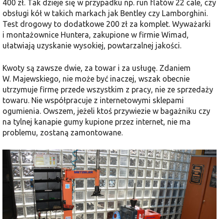
400 zł. Tak dzieje się w przypadku np. run flatów 22 cale, czy
obsługi kół w takich markach jak Bentley czy Lamborghini.
Test drogowy to dodatkowe 200 zł za komplet. Wyważarki
i montażownice Huntera, zakupione w firmie Wimad,
ułatwiają uzyskanie wysokiej, powtarzalnej jakości.
Kwoty są zawsze dwie, za towar i za usługę. Zdaniem
W. Majewskiego, nie może być inaczej, wszak obecnie
utrzymuje firmę przede wszystkim z pracy, nie ze sprzedaży
towaru. Nie współpracuje z internetowymi sklepami
ogumienia. Owszem, jeżeli ktoś przywiezie w bagażniku czy
na tylnej kanapie gumy kupione przez internet, nie ma
problemu, zostaną zamontowane.