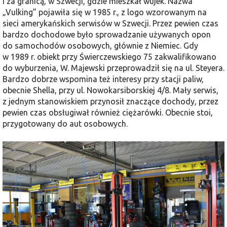
i za granicą, w Szwecji, gdzie mieszkał wujek. Nazwa
„Vulking” pojawiła się w 1985 r., z logo wzorowanym na
sieci amerykańskich serwisów w Szwecji. Przez pewien czas
bardzo dochodowe było sprowadzanie używanych opon
do samochodów osobowych, głównie z Niemiec. Gdy
w 1989 r. obiekt przy Świerczewskiego 75 zakwalifikowano
do wyburzenia, W. Majewski przeprowadził się na ul. Steyera.
Bardzo dobrze wspomina też interesy przy stacji paliw,
obecnie Shella, przy ul. Nowokarsiborskiej 4/8. Mały serwis,
z jednym stanowiskiem przynosił znaczące dochody, przez
pewien czas obsługiwał również ciężarówki. Obecnie stoi,
przygotowany do aut osobowych.