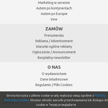
Marketing w serwisie
Autem po kontynentach
Autem po Europie
Inne
ZAMÓW
Prenumerata
Reklama / Advertisement
Warunki ogólne reklamy
Ogłoszenie / Announcement
Bezpłatny newsletter
O NAS
O wydawnictwie
Dane teladresowe
Regulamin / Pliki Cookies
Strona korzysta z plików cookie w celu realizacji usług zgodnie z
Polityką
© Copyright 2026 Przegląd
Projektowanie stron Toruń
dotyczącą cookies
. Możesz określić warunki przechowywania lub dostępu do
Oponiarski
cookie w Twojej przeglądarce