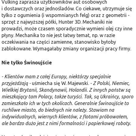
Vulking zaprasza użytkowników aut osobowych
i dostawczych oraz jednośladów. Co ciekawe, utrzymuje się
tylko z ogumienia (i wspomnianych felg) oraz z geometrii -
sprzęt z najwyższej półki, Hunter 3D. Mechaniki nie
prowadzi, może czasem sporadycznie wymieni olej czy inne
płyny. Mechanika to nie jest łatwy temat, np. w razie
oczekiwania na części zamienne, stanowisko byłoby
zablokowane. Wymagałaby zmiany organizacji pracy firmy.
Nie tylko Świnoujście
- Klientów mam z całej Europy, niektórzy specjalnie
przyjeżdżają -
uśmiecha się W. Majewski.
- Z Polski, Niemiec,
Wielkiej Brytanii, Skandynawii, Holandii. Z innych państw są
mieszkający tam Polacy, także turyści. Tak, są Ukraińcy, sporo
zamieszkało ich w tych okolicach. Generalnie Świnoujście to
ruchliwe miasto, do biednych nie należy. Stawiam na
indywidualnych, wiernych klientów, z flotami próbowałem,
ale bardzo dużo jest z nimi formalności i papierkowej roboty.