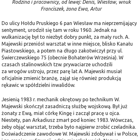
Rodzina i pracownicy, od lewej: Denis, Wiesław, wnuk
Franciszek, żona Ewa, Artur
Do ulicy Hołdu Pruskiego 6 pan Wiesław ma nieprzemijający
sentyment, urodził się tam w roku 1960. Jednak na
wulkanizację był to niezbyt dobry punkt, za mały ruch. A.
Majewski przeniósł warsztat w inne miejsce, blisko Kanału
Piastowskiego, a potem na długo zakotwiczył przy ul.
Świerczewskiego 75 (obecnie Bohaterów Września). W
czasach stalinowskich tzw. prywaciarze uchodzili
za wrogów ustroju, przez parę lat A. Majewski musiał
oficjalnie zmienić branżę, zajął się również produkcją
rękawic w spółdzielni inwalidów.
Jesienią 1983 r. mechanik okrętowy po technikum W.
Majewski skończył zasadniczą służbę wojskową. Był już
żonaty z Ewą, miał córkę Kingę i zaczął pracę u ojca.
Niestety, pan Arkadiusz zmarł pod koniec 1983. Wówczas,
żeby objąć warsztat, trzeba było najpierw zrobić czeladnika.
Doświadczenie zawodowe W. Majewski zdobywał i w Polsce,