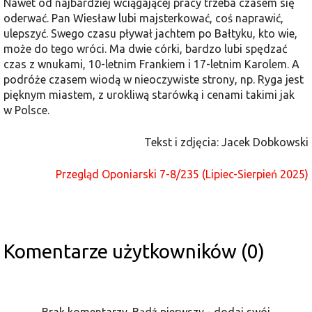
Nawet od najbardziej wciągającej pracy trzeba czasem się
oderwać. Pan Wiesław lubi majsterkować, coś naprawić,
ulepszyć. Swego czasu pływał jachtem po Bałtyku, kto wie,
może do tego wróci. Ma dwie córki, bardzo lubi spędzać
czas z wnukami, 10-letnim Frankiem i 17-letnim Karolem. A
podróże czasem wiodą w nieoczywiste strony, np. Ryga jest
pięknym miastem, z urokliwą starówką i cenami takimi jak
w Polsce.
Tekst i zdjęcia: Jacek Dobkowski
Przegląd Oponiarski 7-8/235 (Lipiec-Sierpień 2025)
Komentarze użytkowników (0)
Brak komentarzy. Bądź pierwszy - dodaj swój