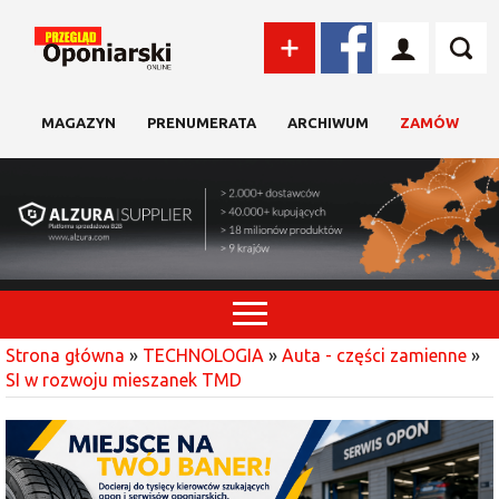
MAGAZYN
PRENUMERATA
ARCHIWUM
ZAMÓW
Strona główna
»
TECHNOLOGIA
»
Auta - części zamienne
»
SI w rozwoju mieszanek TMD