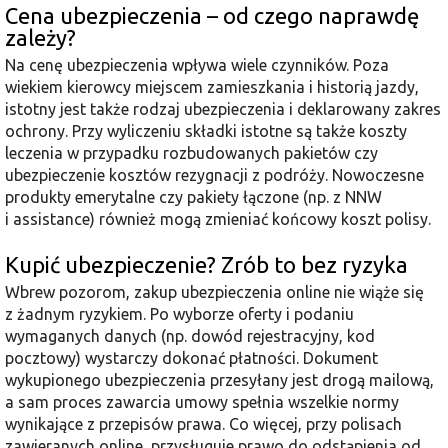
Cena ubezpieczenia – od czego naprawdę
zależy?
Na cenę ubezpieczenia wpływa wiele czynników. Poza
wiekiem kierowcy miejscem zamieszkania i historią jazdy,
istotny jest także rodzaj ubezpieczenia i deklarowany zakres
ochrony. Przy wyliczeniu składki istotne są także koszty
leczenia w przypadku rozbudowanych pakietów czy
ubezpieczenie kosztów rezygnacji z podróży. Nowoczesne
produkty emerytalne czy pakiety łączone (np. z NNW
i assistance) również mogą zmieniać końcowy koszt polisy.
Kupić ubezpieczenie? Zrób to bez ryzyka
Wbrew pozorom, zakup ubezpieczenia online nie wiąże się
z żadnym ryzykiem. Po wyborze oferty i podaniu
wymaganych danych (np. dowód rejestracyjny, kod
pocztowy) wystarczy dokonać płatności. Dokument
wykupionego ubezpieczenia przesyłany jest drogą mailową,
a sam proces zawarcia umowy spełnia wszelkie normy
wynikające z przepisów prawa. Co więcej, przy polisach
zawieranych online, przysługuje prawo do odstąpienia od