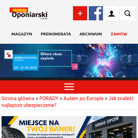
MAGAZYN
PRENUMERATA
ARCHIWUM
ZAMÓW
Strona główna
»
PORADY
»
Autem po Europie
»
Jak znaleźć
najlepsze ubezpieczenie?